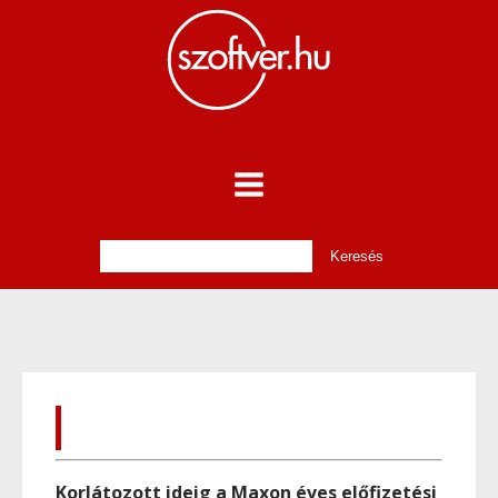
Korlátozott ideig a Maxon éves előfizetési