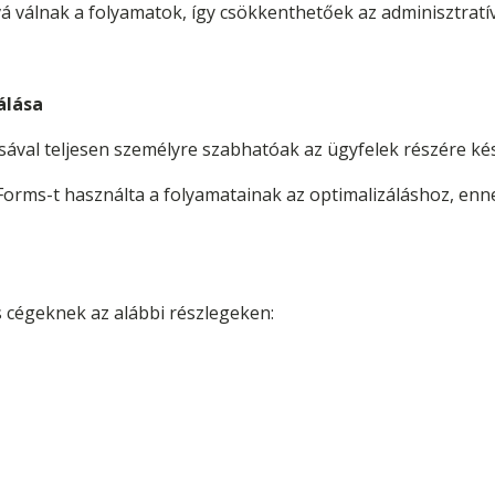
álnak a folyamatok, így csökkenthetőek az adminisztratív
álása
lásával teljesen személyre szabhatóak az ügyfelek részére k
orms-t használta a folyamatainak az optimalizáláshoz, enn
s cégeknek az alábbi részlegeken: