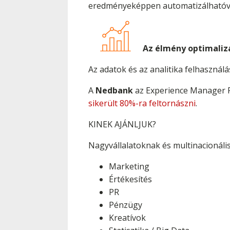
eredményeképpen automatizálhatóvá v
Az élmény optimaliz
Az adatok és az analitika felhaszná
A
Nedbank
az Experience Manager F
sikerült 80%-ra feltornászni
.
KINEK AJÁNLJUK?
Nagyvállalatoknak és multinacionáli
Marketing
Értékesítés
PR
Pénzügy
Kreatívok