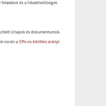
 feladatok és a hibalehetőségek.
észített űrlapok és dokumentumok.
ek során a
33%-os kitöltési arányt