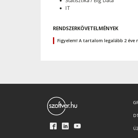
Statisztika / Big Data
IT
RENDSZERKÖVETELMÉNYEK
Figyelem! A tartalom legalább 2 éve 
GR
D
Ü