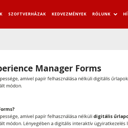
K
SZOFTVERHÁZAK
KEDVEZMÉNYEK
RÓLUNK
H
xperience Manager Forms
essége, amivel papír felhasználása nélküli digitális űrla
ált módon.
Forms?
essége, amivel papír felhasználása nélküli
digitális űrla
t módon. Lényegében a digitális interaktív ügyiratkezelés l