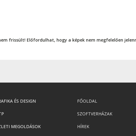
nem frissült! Előfordulhat, hogy a képek nem megfelelően jele
AFIKA ÉS DESIGN
FŐOLDAL
TP
SZOFTVERHÁZAK
ZLETI MEGOLDÁSOK
HÍREK