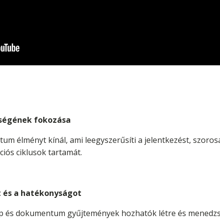
őségének fokozása
m élményt kínál, ami leegyszerűsíti a jelentkezést, szorosa
iós ciklusok tartamát.
t és a hatékonyságot
ap és dokumentum gyűjtemények hozhatók létre és menedzse