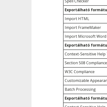
Spell Checker
Exportálható formát
Import HTML
Import FrameMaker
Import Microsoft Word
Exportálható formát
Context-Sensitive Help 
Section 508 Compliance
W3C Compliance
Customizable Appearanc
Batch Processing
Exportálható formát