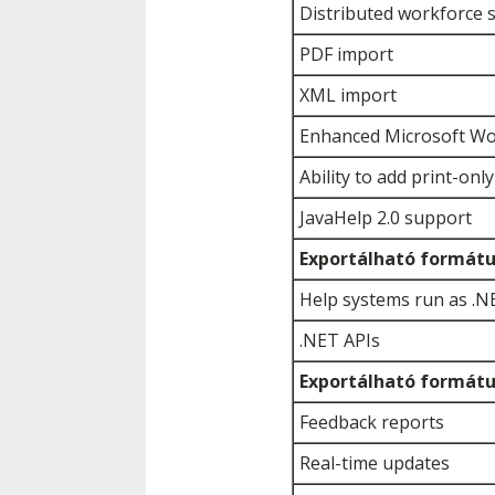
Distributed workforce 
PDF import
XML import
Enhanced Microsoft Wo
Ability to add print-onl
JavaHelp 2.0 support
Exportálható formát
Help systems run as .N
.NET APIs
Exportálható formát
Feedback reports
Real-time updates