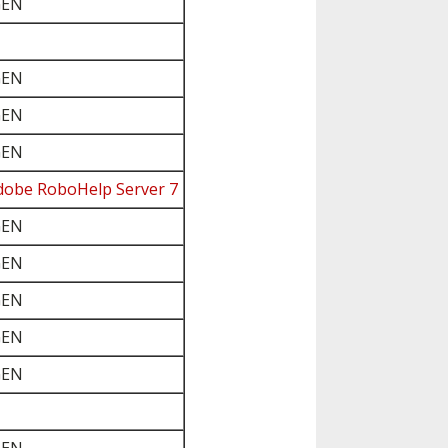
GEN
GEN
GEN
GEN
dobe RoboHelp Server 7
GEN
GEN
GEN
GEN
GEN