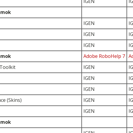
IGEN
I
umok
IGEN
I
IGEN
I
IGEN
I
umok
Adobe RoboHelp 7
A
Toolkit
IGEN
I
IGEN
I
IGEN
I
e (Skins)
IGEN
I
IGEN
I
umok