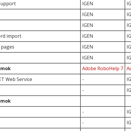
support
IGEN
I
IGEN
I
IGEN
I
rd import
IGEN
I
y pages
IGEN
I
IGEN
I
umok
Adobe RoboHelp 7
A
ET Web Service
-
I
-
I
umok
-
I
-
I