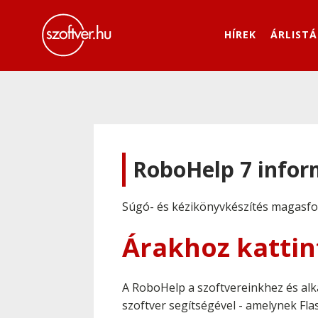
HÍREK
ÁRLISTÁ
RoboHelp 7 infor
Súgó- és kézikönyvkészítés magasf
Árakhoz kattin
A RoboHelp a szoftvereinkhez és alk
szoftver segítségével - amelynek Fl