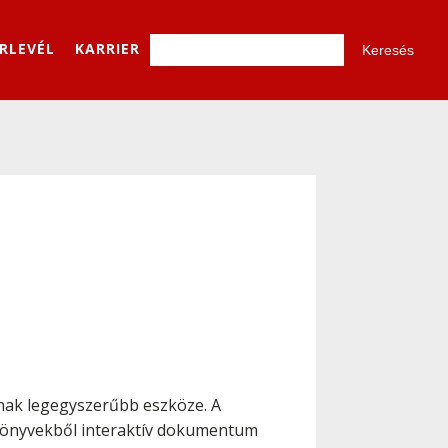
ÍRLEVÉL
KARRIER
ának legegyszerűbb eszköze. A
zikönyvekből interaktív dokumentum