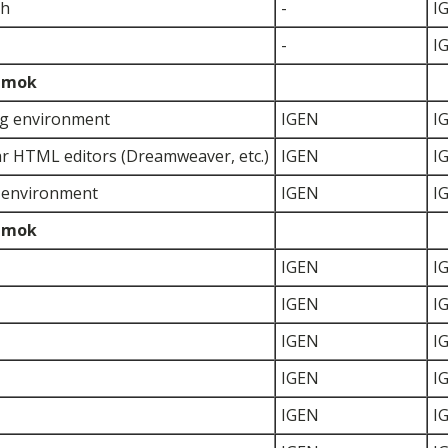
ch
-
I
-
I
umok
ng environment
IGEN
I
ar HTML editors (Dreamweaver, etc.)
IGEN
I
g environment
IGEN
I
umok
IGEN
I
IGEN
I
IGEN
I
IGEN
I
IGEN
I