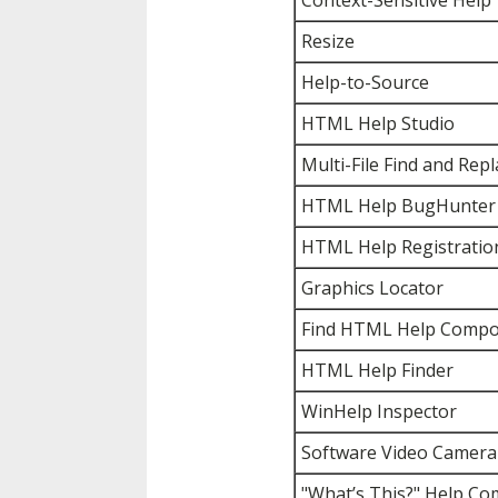
Context-Sensitive Help
Resize
Help-to-Source
HTML Help Studio
Multi-File Find and Repl
HTML Help BugHunter
HTML Help Registratio
Graphics Locator
Find HTML Help Comp
HTML Help Finder
WinHelp Inspector
Software Video Camera
"What’s This?" Help C