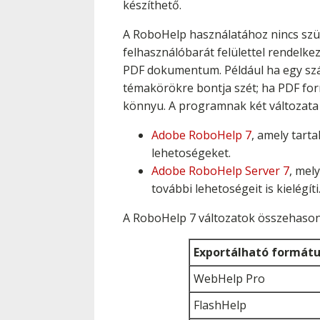
készíthető.
A RoboHelp használatához nincs szük
felhasználóbarát felülettel rendelke
PDF dokumentum. Például ha egy száz
témakörökre bontja szét; ha PDF f
könnyu. A programnak két változata 
Adobe RoboHelp 7
, amely tart
lehetoségeket.
Adobe RoboHelp Server 7
, mel
további lehetoségeit is kielégíti
A RoboHelp 7 változatok összehasonl
Exportálható formát
WebHelp Pro
FlashHelp