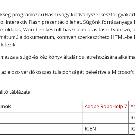
ség programozói (Flash) vagy kiadványszerkesztoi gyakorl
zo, interaktív Flash prezentáció lehet. Súgónk forrásanyag
 oldalas, Wordben készült használati utasításról van szó,
ormátumú a dokumentum, könnyen szerkesztheto HTML-be ko
létezik:
almazza a súgó-és kézikönyv általános létrehozására alkalma
y az elozo verzió összes tulajdonságát beleértve a Microsof
.
ító táblázata:
umok
Adobe RoboHelp 7
A
-
I
IGEN
I