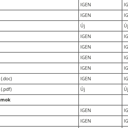
IGEN
I
IGEN
I
Új
Ú
IGEN
I
IGEN
I
IGEN
I
IGEN
I
(.doc)
IGEN
I
(.pdf)
Új
Ú
umok
IGEN
I
IGEN
I