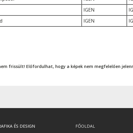
IGEN
I
d
IGEN
I
nem frissült! Előfordulhat, hogy a képek nem megfelelően jele
AFIKA ÉS DESIGN
FŐOLDAL