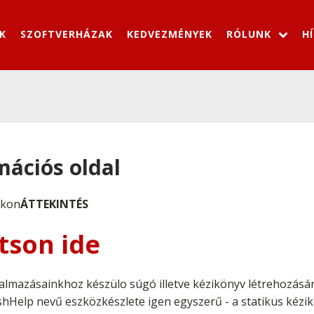
K
SZOFTVERHÁZAK
KEDVEZMÉNYEK
RÓLUNK
H
mációs oldal
okon
ÁTTEKINTÉS
tson ide
almazásainkhoz készülo súgó illetve kézikönyv létrehozás
ashHelp nevű eszközkészlete igen egyszerű - a statikus ké