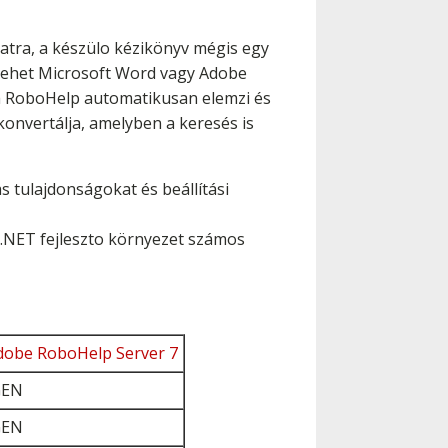
atra, a készülo kézikönyv mégis egy
a lehet Microsoft Word vagy Adobe
 a RoboHelp automatikusan elemzi és
nvertálja, amelyben a keresés is
s tulajdonságokat és beállítási
t .NET fejleszto környezet számos
dobe RoboHelp Server 7
GEN
GEN