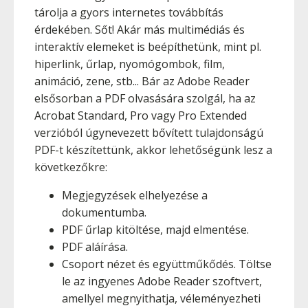
tárolja a gyors internetes továbbítás
érdekében. Sőt! Akár más multimédiás és
interaktív elemeket is beépíthetünk, mint pl.
hiperlink, űrlap, nyomógombok, film,
animáció, zene, stb... Bár az Adobe Reader
elsősorban a PDF olvasására szolgál, ha az
Acrobat Standard, Pro vagy Pro Extended
verzióból úgynevezett bővített tulajdonságú
PDF-t készítettünk, akkor lehetőségünk lesz a
következőkre:
Megjegyzések elhelyezése a
dokumentumba.
PDF űrlap kitöltése, majd elmentése.
PDF aláírása.
Csoport nézet és együttműkődés. Töltse
le az ingyenes Adobe Reader szoftvert,
amellyel megnyithatja, véleményezheti