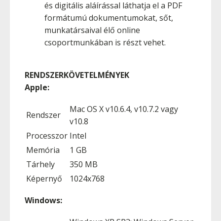
és digitális aláírással láthatja el a PDF
formátumú dokumentumokat, sőt,
munkatársaival élő online
csoportmunkában is részt vehet.
RENDSZERKÖVETELMÉNYEK
Apple:
Mac OS X v10.6.4, v10.7.2 vagy
Rendszer
v10.8
Processzor
Intel
Memória
1 GB
Tárhely
350 MB
Képernyő
1024x768
Windows: