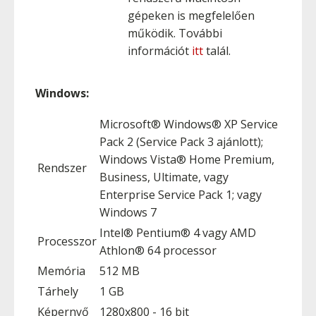
gépeken is megfelelően
működik. További
információt
itt
talál.
Windows:
Microsoft® Windows® XP Service
Pack 2 (Service Pack 3 ajánlott);
Windows Vista® Home Premium,
Rendszer
Business, Ultimate, vagy
Enterprise Service Pack 1; vagy
Windows 7
Intel® Pentium® 4 vagy AMD
Processzor
Athlon® 64 processor
Memória
512 MB
Tárhely
1 GB
Képernyő
1280x800 - 16 bit