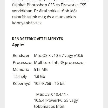
fájlokat Photoshop CS5 és Fireworks CS5
verziókban. Ez által sokkal több időt
takaríthatunk meg és a munkánk is
könnyebbé válik.
RENDSZERKÖVETELMÉNYEK
Apple:
Rendszer
Mac OS X v10.5.7 vagy v10.6
Processzor
Multicore Intel® processzor
Memória
512 MB
Tárhely
1.8 Gb
Képernyő
1024x768 - 16 bit
|Mac OS X 10.4.11 -
10.5.4|PowerPC G5 vagy
többmagos Intel