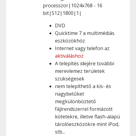
processzor|1024x768 - 16
bit|512|1800|1|
DVD
Quicktime 7 a multimédiás
eszközökhöz
Internet vagy telefon az
aktiváláshoz
A telepítés idejére további
merevlemez területek
szükségesek
nem telepíthető a kis- és
nagybetűket
megkülönböztető
fájlrendszerrel formázott
kötetekre, illetve flash-alapú
tárolóeszközökre mint iPod,
stb...