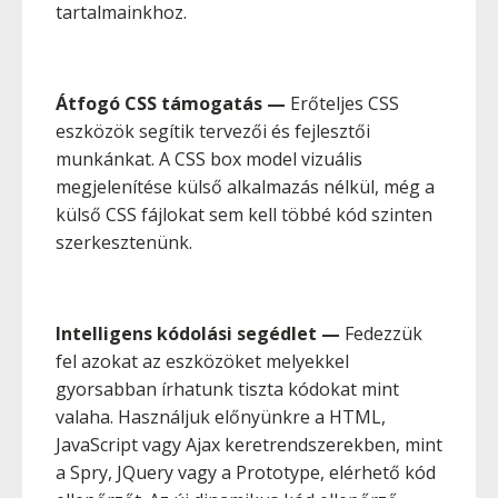
tartalmainkhoz.
Átfogó CSS támogatás
—
Erőteljes CSS
eszközök segítik tervezői és fejlesztői
munkánkat. A CSS box model vizuális
megjelenítése külső alkalmazás nélkül, még a
külső CSS fájlokat sem kell többé kód szinten
szerkesztenünk.
Intelligens kódolási segédlet
—
Fedezzük
fel azokat az eszközöket melyekkel
gyorsabban írhatunk tiszta kódokat mint
valaha. Használjuk előnyünkre a HTML,
JavaScript vagy Ajax keretrendszerekben, mint
a Spry, JQuery vagy a Prototype, elérhető kód