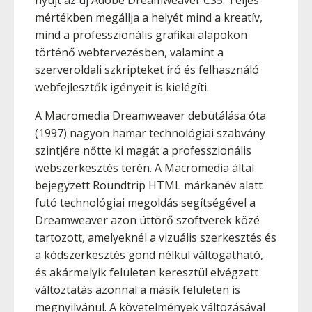
nyújt az új Adobe Dreamweaver CS5. Teljes
mértékben megállja a helyét mind a kreatív,
mind a professzionális grafikai alapokon
történő webtervezésben, valamint a
szerveroldali szkripteket író és felhasználó
webfejlesztők igényeit is kielégíti.
A Macromedia Dreamweaver debütálása óta
(1997) nagyon hamar technológiai szabvány
szintjére nőtte ki magát a professzionális
webszerkesztés terén. A Macromedia által
bejegyzett Roundtrip HTML márkanév alatt
futó technológiai megoldás segítségével a
Dreamweaver azon úttörő szoftverek közé
tartozott, amelyeknél a vizuális szerkesztés és
a kódszerkesztés gond nélkül váltogatható,
és akármelyik felületen keresztül elvégzett
változtatás azonnal a másik felületen is
megnyilvánul. A követelmények változásával