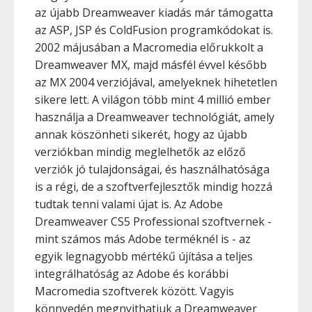
az újabb Dreamweaver kiadás már támogatta
az ASP, JSP és ColdFusion programkódokat is.
2002 májusában a Macromedia előrukkolt a
Dreamweaver MX, majd másfél évvel később
az MX 2004 verziójával, amelyeknek hihetetlen
sikere lett. A világon több mint 4 millió ember
használja a Dreamweaver technológiát, amely
annak köszönheti sikerét, hogy az újabb
verziókban mindig meglelhetők az előző
verziók jó tulajdonságai, és használhatósága
is a régi, de a szoftverfejlesztők mindig hozzá
tudtak tenni valami újat is. Az Adobe
Dreamweaver CS5 Professional szoftvernek -
mint számos más Adobe terméknél is - az
egyik legnagyobb mértékű újítása a teljes
integrálhatóság az Adobe és korábbi
Macromedia szoftverek között. Vagyis
könnyedén megnyithatjuk a Dreamweaver