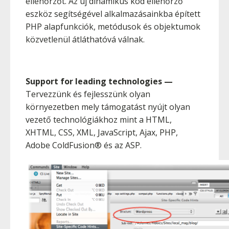
ellenőrzőt. Az új dinamikus kód ellenőrző
eszköz segítségével alkalmazásainkba épített
PHP alapfunkciók, metódusok és objektumok
közvetlenül átláthatóvá válnak.
Support for leading technologies
—
Tervezzünk és fejlesszünk olyan
környezetben mely támogatást nyújt olyan
vezető technológiákhoz mint a HTML,
XHTML, CSS, XML, JavaScript, Ajax, PHP,
Adobe ColdFusion® és az ASP.