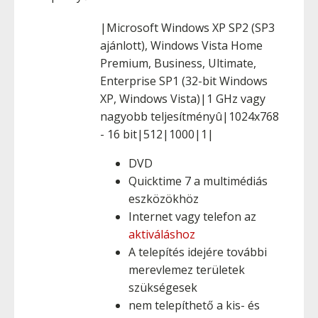
|Microsoft Windows XP SP2 (SP3
ajánlott), Windows Vista Home
Premium, Business, Ultimate,
Enterprise SP1 (32-bit Windows
XP, Windows Vista)|1 GHz vagy
nagyobb teljesítményû|1024x768
- 16 bit|512|1000|1|
DVD
Quicktime 7 a multimédiás
eszközökhöz
Internet vagy telefon az
aktiváláshoz
A telepítés idejére további
merevlemez területek
szükségesek
nem telepíthető a kis- és