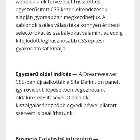
weboldalaink tervezését frissített és
egyszerűsített CSS kezdő elrendezések
alapján gyorsabban megkezdhetjük. A
sablonok széles választéka könnyen érthető
selectorokat és szabályokat valamint az eddig
kifejlődött leghasznosabb CSS építési
gyakorlatokat kínálja.
Egyszerű oldal indítás
—
A Dreamweawer
CS5-ben újraalkották a Site Definition panelt
így rövidebb lépésekben végezhetünk
oldalunk élesítésével. Oldalaink
kiszolgálásához több egyedi névvel ellátott
szervert is beállíthatunk.
Business Catalyst® integráció
—