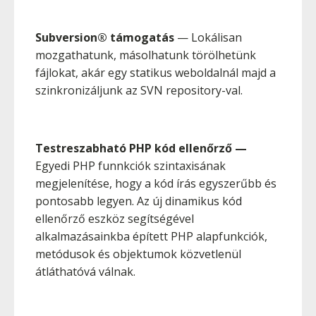
Subversion® támogatás
— Lokálisan
mozgathatunk, másolhatunk törölhetünk
fájlokat, akár egy statikus weboldalnál majd a
szinkronizáljunk az SVN repository-val.
Testreszabható PHP kód ellenőrző
—
Egyedi PHP funnkciók szintaxisának
megjelenítése, hogy a kód írás egyszerűbb és
pontosabb legyen. Az új dinamikus kód
ellenőrző eszköz segítségével
alkalmazásainkba épített PHP alapfunkciók,
metódusok és objektumok közvetlenül
átláthatóvá válnak.