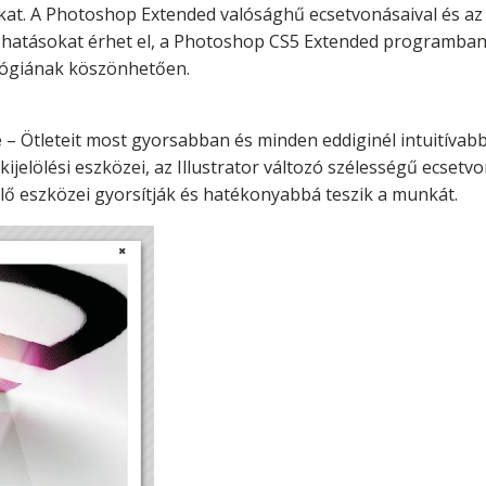
at. A Photoshop Extended valósághű ecsetvonásaival és az I
 hatásokat érhet el, a Photoshop CS5 Extended programban
lógiának köszönhetően.
e
– Ötleteit most gyorsabban és minden eddiginél intuitívab
elölési eszközei, az Illustrator változó szélességű ecset
ő eszközei gyorsítják és hatékonyabbá teszik a munkát.