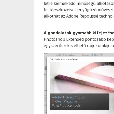
létre kiemelkedő minőségű alkotások
festőeszközeivel lenyűgöző művészi
alkothat az Adobe Repoussé techno
A gondolatok gyorsabb kifejezés
Photoshop Extended pontosabb képkij
egyszerűen kezelhető objekumkijelöl