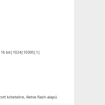
- 16 bit|1024|10300|1|
t kötetekre, illetve flash-alapú