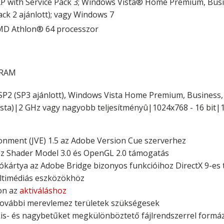
with Service Pack 3; Windows Vista® Home Premium, Busin
ack 2 ajánlott); vagy Windows 7
MD Athlon® 64 processzor
 VRAM
P2 (SP3 ajánlott), Windows Vista Home Premium, Business, U
sta)|2 GHz vagy nagyobb teljesítményû|1024x768 - 16 bit
onment (JVE) 1.5 az Adobe Version Cue szerverhez
z Shader Model 3.0 és OpenGL 2.0 támogatás
ókártya az Adobe Bridge bizonyos funkcióihoz DirectX 9-es
ultimédiás eszközökhöz
fon az
aktiváláshoz
e további merevlemez területek szükségesek
is- és nagybetűket megkülönböztető fájlrendszerrel formázot