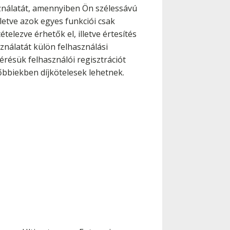
sználatát, amennyiben Ön szélessávú
lletve azok egyes funkciói csak
lezve érhetők el, illetve értesítés
nálatát külön felhasználási
érésük felhasználói regisztrációt
őbbiekben díjkötelesek lehetnek.