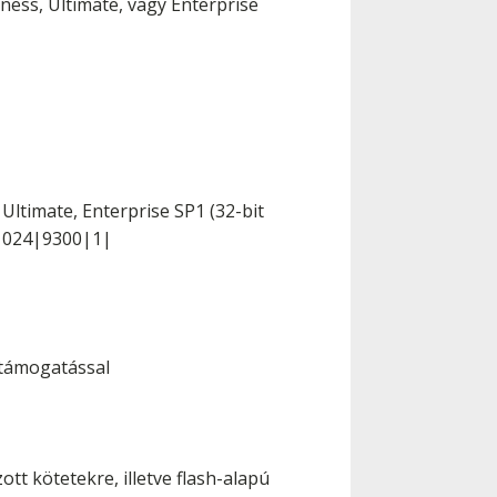
ess, Ultimate, vagy Enterprise
ltimate, Enterprise SP1 (32-bit
|1024|9300|1|
 támogatással
t kötetekre, illetve flash-alapú