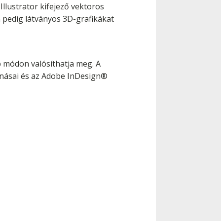
llustrator kifejező vektoros
 pedig látványos 3D-grafikákat
b módon valósíthatja meg. A
vonásai és az Adobe InDesign®