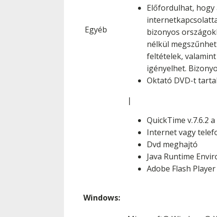
Előfordulhat, hogy
internetkapcsolatta
Egyéb
bizonyos országokb
nélkül megszűnhetn
feltételek, valamin
igényelhet. Bizony
Oktató DVD-t tart
|
QuickTime v.7.6.2 
Internet vagy telef
Dvd meghajtó
Java Runtime Envir
Adobe Flash Player
Windows: