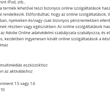
nt iPod, stb...
 a termék lehetővé teszi bizonyos online szolgáltatások ha
l rendelkezik. Előfordulhat, hogy az online szolgáltatások, i
an, nyelveken és/vagy csak bizonyos pénznemekben ellentéte
ek részben vagy egészükben. Az online szolgáltatások hasz
t az Adobe Online adatvédelmi szabályzata szabályozza, és el
os, kezdetben ingyenesen kínált online szolgáltatások a kés
almaz
a multimédiás eszközökhöz
on az aktiváláshoz
onment 1.5 vagy 1.6
 10