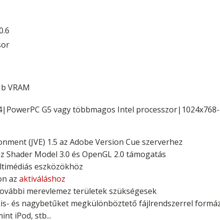
0.6
sor
 Mb VRAM
5.4|PowerPC G5 vagy többmagos Intel processzor|1024x768
onment (JVE) 1.5 az Adobe Version Cue szerverhez
z Shader Model 3.0 és OpenGL 2.0 támogatás
ultimédiás eszközökhöz
fon az
aktiváláshoz
e további merevlemez területek szükségesek
is- és nagybetűket megkülönböztető fájlrendszerrel formázot
nt iPod, stb...