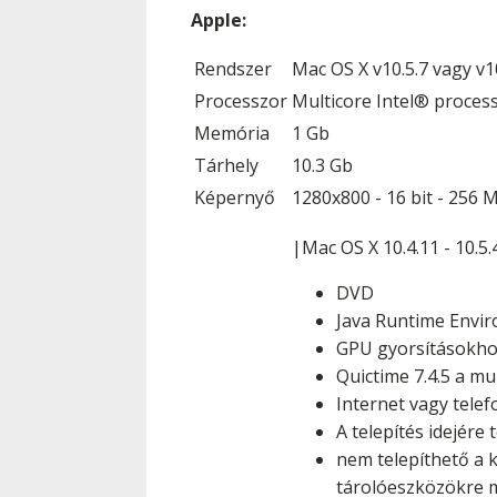
Apple:
Rendszer
Mac OS X v10.5.7 vagy v1
Processzor
Multicore Intel® proces
Memória
1 Gb
Tárhely
10.3 Gb
Képernyő
1280x800 - 16 bit - 256
|Mac OS X 10.4.11 - 10.
DVD
Java Runtime Envir
GPU gyorsításokho
Quictime 7.4.5 a m
Internet vagy tele
A telepítés idejér
nem telepíthető a k
tárolóeszközökre mi