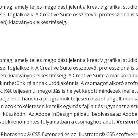
omag, amely teljes megoldást jelent a kreatív grafikai stúd
el foglalkozik. A Creative Suite összetevői professzionális 
web) kiadványok elkészítéséig.
omag, amely teljes megoldást jelent a kreatív grafikai stúd
el foglalkozik. A Creative Suite összetevői professzionális 
(web) kiadványok elkészítéséig. A Creative Suite a már koráb
kinthetünk rá annak utódjaként is. A csomagot alkotó szof
. Két teljesen új megoldás is helyet kapott mindezek mellett
t jelenti, hanem a programok teljesen összehangolt munkav
n azok tökéletesen kezelik egymás fájljait és ugyanazt a sz
 küszködni. Az Adobe InDesign például beolvassa az Adobe Il
 A zökkenőmentes folyamatban a csomaghoz adott
Version 
Photoshop® CS5 Extended és az Illustrator® CS5 szoftver