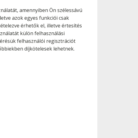
sználatát, amennyiben Ön szélessávú
lletve azok egyes funkciói csak
lezve érhetők el, illetve értesítés
nálatát külön felhasználási
érésük felhasználói regisztrációt
őbbiekben díjkötelesek lehetnek.