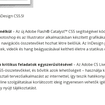
Design CS5.5!
 nélkül
– Az új Adobe Flash® Catalyst™ CS5 segítségével kódí
toshop és az Illustrator alkalmazásban készített grafikákat
ó navigációs összetevőket hozhat létre belőlük. Az InDesi
ek, videók és hang beágyazásával keltheti életre a statik
b kritikus feladatok egyszerűsítésével
– Az Adobe CS Liv
-összetevőkkel, és bővítik azok lehetőségeit – használja ki
sztali tervezőalkalmazást az internettel, így teszik hatékony
line szolgáltatásai korlátozott ideig ingyenesen vehetők igé
nyújt tájékoztatást.