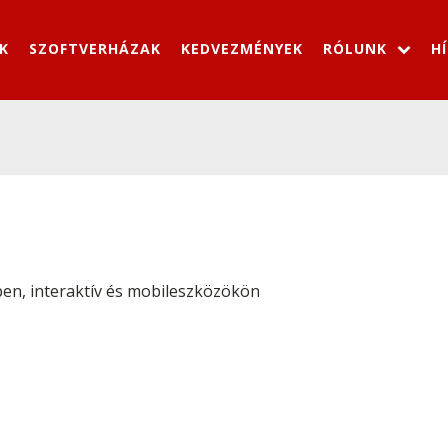
K
SZOFTVERHÁZAK
KEDVEZMÉNYEK
RÓLUNK
H
en, interaktív és mobileszközökön