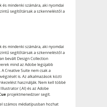
iók és mindenki számára, aki nyomdai
szintű segítőtársak a szkenneléstől a
iók és mindenki számára, aki nyomdai
szintű segítőtársak a szkenneléstől a
ban bevált Design Collection
tverek mind az Adobe legújabb
. A Creative Suite nem csak a
égzését is. Az alkalmazások közti
ínkezelést használják. Nem kell többé
lustrator (.AI) és az Adobe
Cue
projektmenedzser segít.
rel számos médiatípusban hozhat