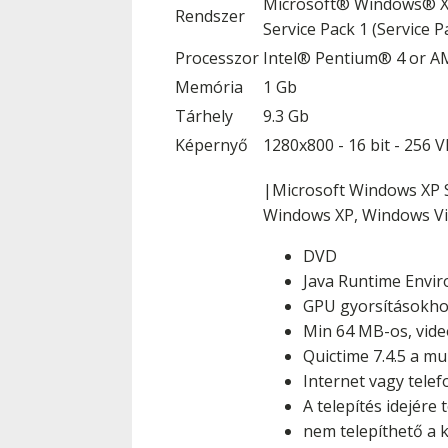
Microsoft® Windows® XP 
Rendszer
Service Pack 1 (Service P
Processzor
Intel® Pentium® 4 or A
Memória
1 Gb
Tárhely
9.3 Gb
Képernyő
1280x800 - 16 bit - 256
|Microsoft Windows XP S
Windows XP, Windows Vi
DVD
Java Runtime Envir
GPU gyorsításokho
Min 64 MB-os, vide
Quictime 7.4.5 a m
Internet vagy tele
A telepítés idejér
nem telepíthető a k