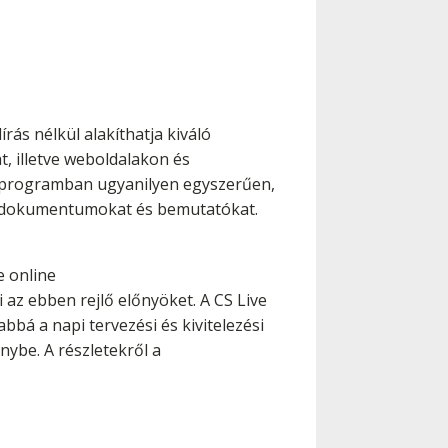
rás nélkül alakíthatja kiváló
, illetve weboldalakon és
gn programban ugyanilyen egyszerűen,
us dokumentumokat és bemutatókat.
e online
 az ebben rejlő előnyöket. A CS Live
abbá a napi tervezési és kivitelezési
nybe. A részletekről a