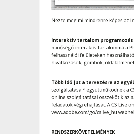
Nézze meg mi mindrenre képes az In
Interaktív tartalom programozás
minőségű interaktív tartalommá a Pho
felhasználói felületeken használhat
hivatkozások, gombok, oldalátmenet
Több idő jut a tervezésre az egyé
szolgáltatásai* együttműködnek a CS5
online szolgáltatásai összekötik az a
feladatok végrehajtását. A CS Live on
www.adobe.com/go/cslive_hu webhely 
RENDSZERKÖVETELMÉNYEK