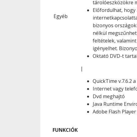
tárolóeszközökre mi
Előfordulhat, hogy
Egyéb
internetkapcsolatta
bizonyos országokb
nélkül megszűnhetn
feltételek, valamin
igényelhet. Bizony
Oktató DVD-t tart
|
QuickTime v.7.6.2 
Internet vagy telef
Dvd meghajtó
Java Runtime Envir
Adobe Flash Player
FUNKCIÓK