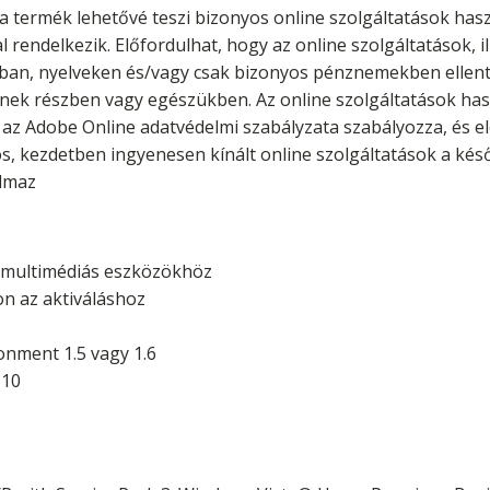
 a termék lehetővé teszi bizonyos online szolgáltatások ha
l rendelkezik. Előfordulhat, hogy az online szolgáltatások, i
an, nyelveken és/vagy csak bizonyos pénznemekben ellentéte
ek részben vagy egészükben. Az online szolgáltatások hasz
t az Adobe Online adatvédelmi szabályzata szabályozza, és el
os, kezdetben ingyenesen kínált online szolgáltatások a kés
almaz
a multimédiás eszközökhöz
on az aktiváláshoz
onment 1.5 vagy 1.6
 10