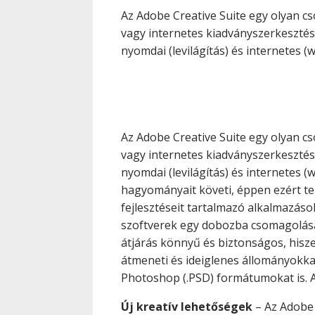
Az Adobe Creative Suite egy olyan cs
vagy internetes kiadványszerkesztéss
nyomdai (levilágítás) és internetes (
Az Adobe Creative Suite egy olyan cs
vagy internetes kiadványszerkesztéss
nyomdai (levilágítás) és internetes 
hagyományait követi, éppen ezért te
fejlesztéseit tartalmazó alkalmazások
szoftverek egy dobozba csomagolásá
átjárás könnyű és biztonságos, hisze
átmeneti és ideiglenes állományokkal
Photoshop (.PSD) formátumokat is.
Új kreatív lehetőségek
– Az Adobe 