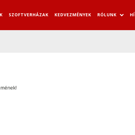
K
SZOFTVERHÁZAK
KEDVEZMÉNYEK
RÓLUNK
H
emének!