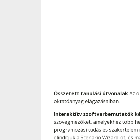
Összetett tanulási útvonalak
Az o
oktatóanyag elágazásaiban.
Interaktítv szoftverbemutatók k
szövegmezőket, amelyekhez több hely
programozási tudás és szakértelem 
elindítjuk a Scenario Wizard-ot, és