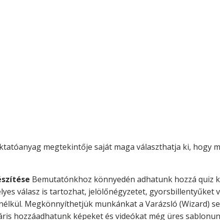
ktatóanyag megtekintője saját maga választhatja ki, hogy mi
észítése
Bemutatónkhoz könnyedén adhatunk hozzá quiz kér
es válasz is tartozhat, jelölőnégyzetet, gyorsbillentyűket
nélkül. Megkönnyíthetjük munkánkat a Varázsló (Wizard) se
 máris hozzáadhatunk képeket és videókat még üres sablonu