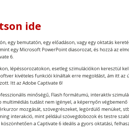
tson ide
ozón, egy bemutatón, egy előadáson, vagy egy oktatás keret
 mint egy Microsoft PowerPoint diasorozat, és hozzá az elm
vate 6.
kon, lépéssorozatokon, esetleg szimulációkon keresztül kel
ftver kivételes funkciói kínáltak erre megoldást, ám itt az 
ott. Itt az Adobe Captivate 6!
ofesszionális minőségű, Flash formátumú, interaktív szimul
b multimédiás tudást nem igényel, a képernyőn végbemenő 
gérkurzor mozgását, szövegrészeket, legördülő menüket, stb
ing interakció, mint például szövegdobozok és testre szabha
köszönhetően a Captivate 6 ideális a gyors oktatási, felha