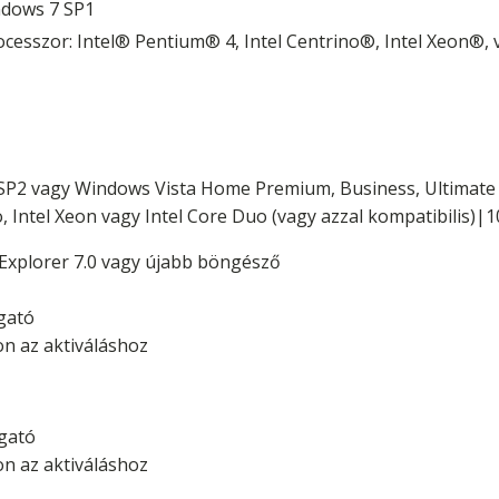
ndows 7 SP1
cesszor: Intel® Pentium® 4, Intel Centrino®, Intel Xeon®,
P2 vagy Windows Vista Home Premium, Business, Ultimate v
o, Intel Xeon vagy Intel Core Duo (vagy azzal kompatibilis)
 Explorer 7.0 vagy újabb böngésző
lgató
on az aktiváláshoz
lgató
on az aktiváláshoz