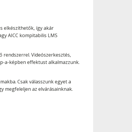
elkészíthetők, így akár
vagy AICC kompitabilis LMS
 rendszerrel. Videószerkesztés,
ép-a-képben effektust alkalmazzunk.
almakba. Csak válasszunk egyet a
gy megfeleljen az elvárásainknak.