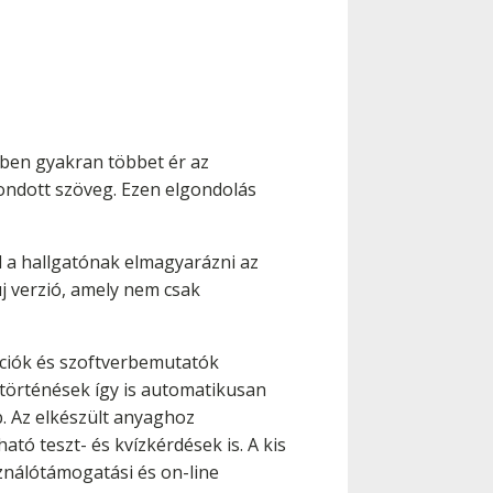
ében gyakran többet ér az
ondott szöveg. Ezen elgondolás
l a hallgatónak elmagyarázni az
új verzió, amely nem csak
ációk és szoftverbemutatók
történések így is automatikusan
. Az elkészült anyaghoz
tó teszt- és kvízkérdések is. A kis
sználótámogatási és on-line