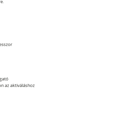
e.
esszor
lgató
on az aktiváláshoz