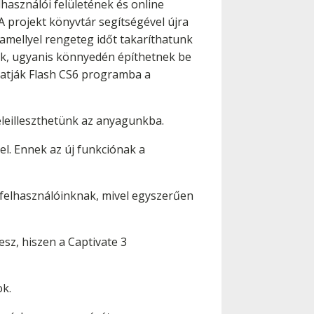
használói felületének és online
 projekt könyvtár segítségével újra
amellyel rengeteg időt takaríthatunk
nak, ugyanis könnyedén építhetnek be
hatják Flash CS6 programba a
eleilleszthetünk az anyagunkba.
gel. Ennek az új funkciónak a
 felhasználóinknak, mivel egyszerűen
esz, hiszen a Captivate 3
ok.