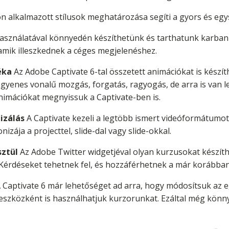
 alkalmazott stílusok meghatározása segíti a gyors és egy
használatával könnyedén készíthetünk és tarthatunk karba
mik illeszkednek a céges megjelenéshez.
éka
Az Adobe Captivate 6-tal összetett animációkat is készít
egyenes vonalű mozgás, forgatás, ragyogás, de arra is van 
imációkat megnyissuk a Captivate-ben is.
izálás
A Captivate kezeli a legtöbb ismert videóformátumot
nizája a projecttel, slide-dal vagy slide-okkal.
ztül
Az Adobe Twitter widgetjéval olyan kurzusokat készíth
Kérdéseket tehetnek fel, és hozzáférhetnek a már korábban 
 Captivate 6 már lehetőséget ad arra, hogy módosítsuk az e
zeszközként is használhatjuk kurzorunkat. Ezáltal még kön