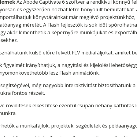
elemek
Az Abode Captivate 6 szoftver a rendkívül könnyű fel
orsan és egyszerűen hozhat létre bonyolult bemutatókat. A
importálhatjuk könyvtárainkat már meglévő projektünkhöz, 
atóanyag méretét. A Flash fejlesztők is sok időt spórolhat
vagy akár lementhetik a képernyőre munkájukat és exportál
ésekhez.
sználhatunk külső előre felvett FLV médiafáljokat, amiket b
 figyelmét irányíthatjuk, a nagyítási és kijelölési lehetőség
 nyomonkövethetőbb lesz Flash animációnk.
egítségével, még nagyobb interaktivitást biztosíthatunk a
ukra fontos részeit.
e rövidítések elkészítése ezentúl csupán néhány kattintás l
munkra.
rhetők a munkafájlok, projektek, segédletek és példaanyag