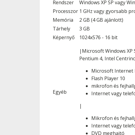
Rendszer
Windows XP SP vagy Wi
Processzor
1 GHz vagy gyorsabb pro
Memória
2 GB (4 GB ajánlott)
Tárhely
3 GB
Képernyő
1024x576 - 16 bit
|Microsoft Windows XP S
Pentium 4, Intel Centrin
Microsoft Internet
Flash Player 10
mikrofon és fejhal
Egyéb
Internet vagy telef
|
Mikrofon és fejhal
Internet vagy telef
DVD meghajtó