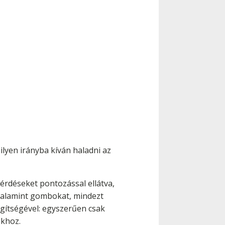
lyen irányba kíván haladni az
déseket pontozással ellátva,
 valamint gombokat, mindezt
gítségével: egyszerűen csak
nkhoz.