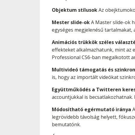
Objektum stílusok
Az obejktumokon
Mester slide-ok
A Master slide-ok 
egységes megjelenésű tartalmakat, a
Animációs trükkök széles választ
effekteket alkalmazhatunk, mint az 
Professional CS6-ban megalkotott an
Multivideó támogatás és szinkron
is, hogy az importált videókat szinkro
Együttműködés a Twitteren keres
accountjukkal is becsatlakozhatnak. 
Módosítható egérmutató iránya
A
legrövidebb távolság helyett, fókus
bemutatónk.