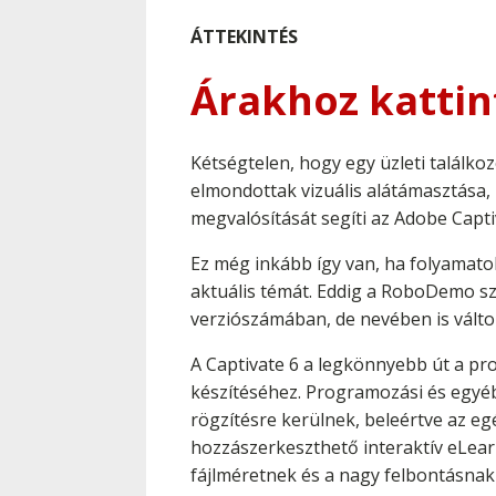
ÁTTEKINTÉS
Árakhoz kattin
Kétségtelen, hogy egy üzleti találk
elmondottak vizuális alátámasztása,
megvalósítását segíti az Adobe Capti
Ez még inkább így van, ha folyamato
aktuális témát. Eddig a RoboDemo szo
verziószámában, de nevében is változ
A Captivate 6 a legkönnyebb út a pr
készítéséhez. Programozási és egyé
rögzítésre kerülnek, beleértve az e
hozzászerkeszthető interaktív eLearn
fájlméretnek és a nagy felbontásnak 