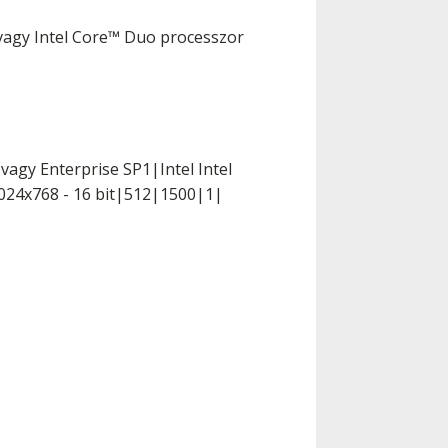
 vagy Intel Core™ Duo processzor
agy Enterprise SP1|Intel Intel
|1024x768 - 16 bit|512|1500|1|