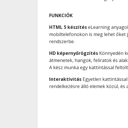
FUNKCIÓK
HTML 5 készítés
eLearning anyagok
mobiltelefonokon is meg lehet őket 
rendszerbe.
HD képernyőrögzítés
Könnyedén kés
átmenetek, hangok, feliratok és ala
A kész munka egy kattintással feltö
Interaktívitás
Egyetlen kattintással
rendelkezésre álló elemek közül, és 