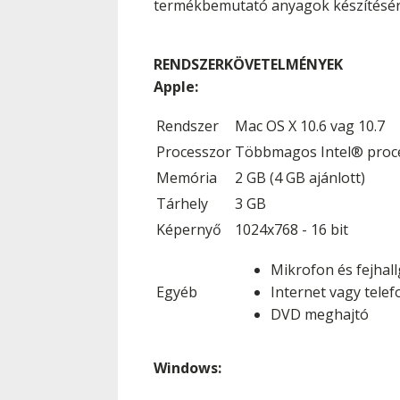
termékbemutató anyagok készítésér
RENDSZERKÖVETELMÉNYEK
Apple:
Rendszer
Mac OS X 10.6 vag 10.7
Processzor
Többmagos Intel® proc
Memória
2 GB (4 GB ajánlott)
Tárhely
3 GB
Képernyő
1024x768 - 16 bit
Mikrofon és fejhal
Egyéb
Internet vagy telef
DVD meghajtó
Windows: