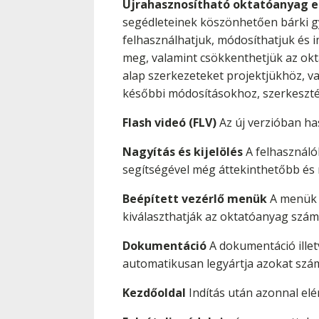
Újrahasznosítható oktatóanyag 
segédleteinek köszönhetően bárki gy
felhasználhatjuk, módosíthatjuk és 
meg, valamint csökkenthetjük az okt
alap szerkezeteket projektjükhöz, 
későbbi módosításokhoz, szerkeszt
Flash videó (FLV)
Az új verzióban ha
Nagyítás és kijelölés
A felhasználók
segítségével még áttekinthetőbb és
Beépített vezérlő menük
A menük s
kiválaszthatják az oktatóanyag szám
Dokumentáció
A dokumentáció illetv
automatikusan legyártja azokat szá
Kezdőoldal
Indítás után azonnal elé