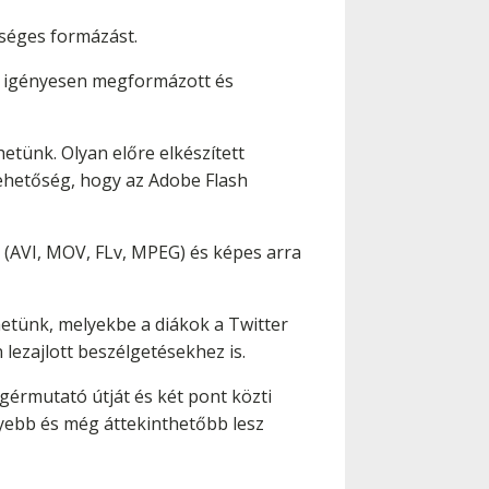
séges formázást.
n igényesen megformázott és
hetünk. Olyan előre elkészített
lehetőség, hogy az Adobe Flash
 (AVI, MOV, FLv, MPEG) és képes arra
etünk, melyekbe a diákok a Twitter
lezajlott beszélgetésekhez is.
gérmutató útját és két pont közti
nyebb és még áttekinthetőbb lesz