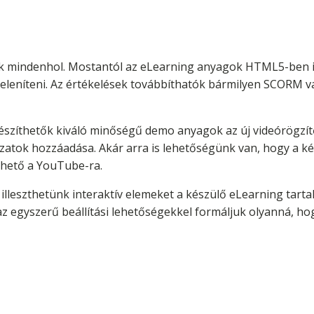
 mindenhol. Mostantól az eLearning anyagok HTML5-ben is 
jeleníteni. Az értékelések továbbíthatók bármilyen SCORM 
zíthetők kiváló minőségű demo anyagok az új videórögzítő
kzatok hozzáadása. Akár arra is lehetőségünk van, hogy a k
lthető a YouTube-ra.
 illeszthetünk interaktív elemeket a készülő eLearning tart
az egyszerű beállítási lehetőségekkel formáljuk olyanná, ho