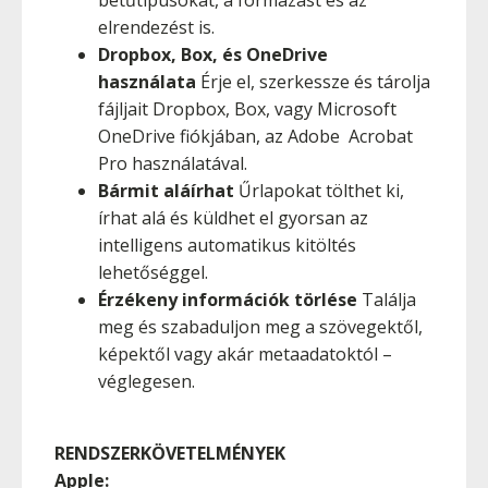
betűtípusokat, a formázást és az
elrendezést is.
Dropbox, Box, és OneDrive
használata
Érje el, szerkessze és tárolja
fájljait Dropbox, Box, vagy Microsoft
OneDrive fiókjában, az Adobe Acrobat
Pro használatával.
Bármit aláírhat
Űrlapokat tölthet ki,
írhat alá és küldhet el gyorsan az
intelligens automatikus kitöltés
lehetőséggel.
Érzékeny információk törlése
Találja
meg és szabaduljon meg a szövegektől,
képektől vagy akár metaadatoktól –
véglegesen.
RENDSZERKÖVETELMÉNYEK
Apple: