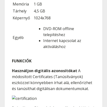
Memória
1 GB
Tárhely
4,5 GB
Képernyő
1024x768
DVD-ROM offline
telepítéshez
Egyéb
Internet kapcsolat az
aktiváláshoz
FUNKCIÓK
Használjon digitális azonosítókat
A
módosított Certificates (Tanúsítványok)
eszközzel könnyebben írhat alá, ellenőrizhet
és tanúsíthat digitálisan dokumentumokat.