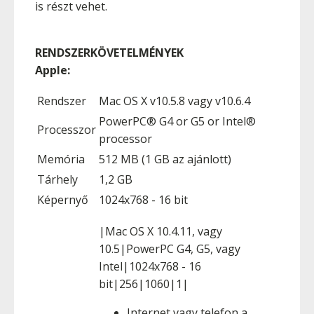
is részt vehet.
RENDSZERKÖVETELMÉNYEK
Apple:
Rendszer
Mac OS X v10.5.8 vagy v10.6.4
PowerPC® G4 or G5 or Intel®
Processzor
processor
Memória
512 MB (1 GB az ajánlott)
Tárhely
1,2 GB
Képernyő
1024x768 - 16 bit
|Mac OS X 10.4.11, vagy
10.5|PowerPC G4, G5, vagy
Intel|1024x768 - 16
bit|256|1060|1|
Internet vagy telefon a