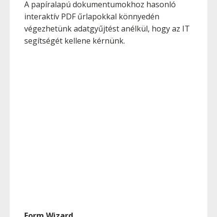
A papíralapú dokumentumokhoz hasonló
interaktív PDF űrlapokkal könnyedén
végezhetünk adatgyűjtést anélkül, hogy az IT
segítségét kellene kérnünk.
Form Wizard