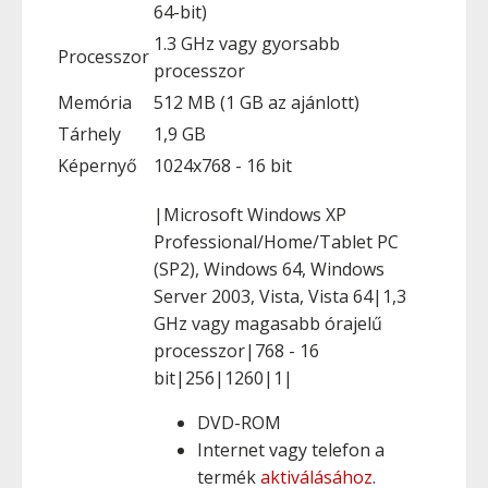
64-bit)
1.3 GHz vagy gyorsabb
Processzor
processzor
Memória
512 MB (1 GB az ajánlott)
Tárhely
1,9 GB
Képernyő
1024x768 - 16 bit
|Microsoft Windows XP
Professional/Home/Tablet PC
(SP2), Windows 64, Windows
Server 2003, Vista, Vista 64|1,3
GHz vagy magasabb órajelű
processzor|768 - 16
bit|256|1260|1|
DVD-ROM
Internet vagy telefon a
termék
aktiválásához
.