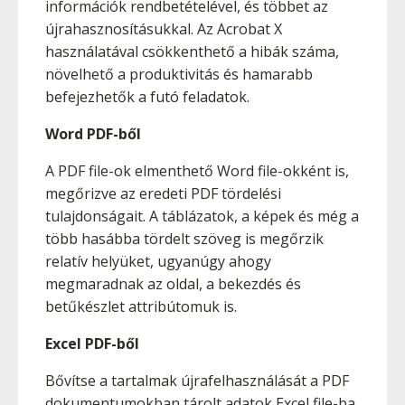
információk rendbetételével, és többet az
újrahasznosításukkal. Az Acrobat X
használatával csökkenthető a hibák száma,
növelhető a produktivitás és hamarabb
befejezhetők a futó feladatok.
Word PDF-ből
A PDF file-ok elmenthető Word file-okként is,
megőrizve az eredeti PDF tördelési
tulajdonságait. A táblázatok, a képek és még a
több hasábba tördelt szöveg is megőrzik
relatív helyüket, ugyanúgy ahogy
megmaradnak az oldal, a bekezdés és
betűkészlet attribútomuk is.
Excel PDF-ből
Bővítse a tartalmak újrafelhasználását a PDF
dokumentumokban tárolt adatok Excel file-ba