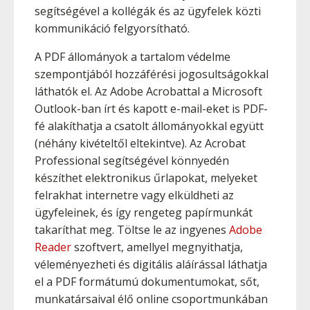
segítségével a kollégák és az ügyfelek közti
kommunikáció felgyorsítható.
A PDF állományok a tartalom védelme
szempontjából hozzáférési jogosultságokkal
láthatók el. Az Adobe Acrobattal a Microsoft
Outlook-ban írt és kapott e-mail-eket is PDF-
fé alakíthatja a csatolt állományokkal együtt
(néhány kivételtől eltekintve). Az Acrobat
Professional segítségével könnyedén
készíthet elektronikus űrlapokat, melyeket
felrakhat internetre vagy elküldheti az
ügyfeleinek, és így rengeteg papírmunkát
takaríthat meg. Töltse le az ingyenes
Adobe
Reader
szoftvert, amellyel megnyithatja,
véleményezheti és digitális aláírással láthatja
el a PDF formátumú dokumentumokat, sőt,
munkatársaival élő online csoportmunkában