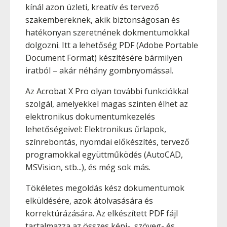
kínál azon üzleti, kreatív és tervező
szakembereknek, akik biztonságosan és
hatékonyan szeretnének dokmentumokkal
dolgozni. Itt a lehetőség PDF (Adobe Portable
Document Format) készítésére bármilyen
iratból – akár néhány gombnyomással.
Az Acrobat X Pro olyan további funkciókkal
szolgál, amelyekkel magas szinten élhet az
elektronikus dokumentumkezelés
lehetőségeivel: Elektronikus űrlapok,
színrebontás, nyomdai előkészítés, tervező
programokkal együttműködés (AutoCAD,
MSVision, stb...), és még sok más.
Tökéletes megoldás kész dokumentumok
elküldésére, azok átolvasására és
korrektúrázására. Az elkészített PDF fájl
tartalmazza az összes képi-, szöveg- és