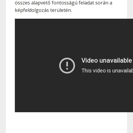
összes alapvető fontosságú feladat során a
képfeldolgozás területén.