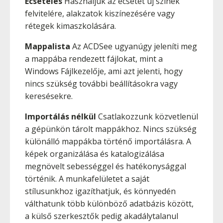
Ecsetelés
Használjuk az ecsetet új színek
felvitelére, alakzatok kiszínezésére vagy
rétegek kimaszkolására.
Mappalista
Az ACDSee ugyanúgy jeleníti meg
a mappába rendezett fájlokat, mint a
Windows Fájlkezelője, ami azt jelenti, hogy
nincs szükség további beállításokra vagy
keresésekre.
Importálás nélkül
Csatlakozzunk közvetlenül
a gépünkön tárolt mappákhoz. Nincs szükség
különálló mappákba történő importálásra. A
képek organizálása és katalogizálása
megnövelt sebességgel és hatékonysággal
történik. A munkafelületet a saját
stílusunkhoz igazíthatjuk, és könnyedén
válthatunk több különböző adatbázis között,
a külső szerkesztők pedig akadálytalanul