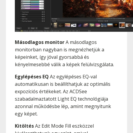
Másodlagos monitor
A másodlagos
monitorban nagyban is megnézhetjük a
képeinket, így jóval gyorsabbá és
kényelmesebbé válik a képek felülvizsgálata.
Egylépéses EQ
Az egylépéses EQ-val
automatikusan is beállíthatjuk az optimális
expozíciós értékeket. Az ACDSee
szabadalmaztatott Light EQ technológiája
azonnal működésbe lép, amint megnyitunk
egy képet.
Kitöltés
Az Edit Mode Fill eszközzel