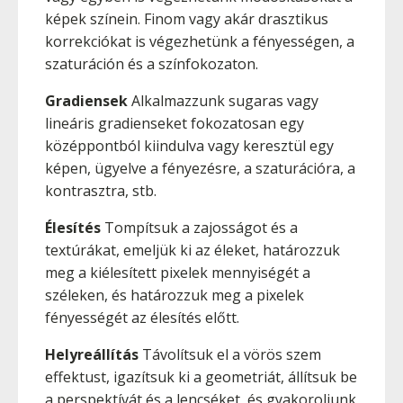
képek színein. Finom vagy akár drasztikus
korrekciókat is végezhetünk a fényességen, a
szaturáción és a színfokozaton.
Gradiensek
Alkalmazzunk sugaras vagy
lineáris gradienseket fokozatosan egy
középpontból kiindulva vagy keresztül egy
képen, ügyelve a fényezésre, a szaturációra, a
kontrasztra, stb.
Élesítés
Tompítsuk a zajosságot és a
textúrákat, emeljük ki az éleket, határozzuk
meg a kiélesített pixelek mennyiségét a
széleken, és határozzuk meg a pixelek
fényességét az élesítés előtt.
Helyreállítás
Távolítsuk el a vörös szem
effektust, igazítsuk ki a geometriát, állítsuk be
a perspektívát és a lencséket, és gyakoroljunk