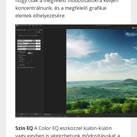
hogy csak a megfelelő módosításokra kelljen
koncentrálnunk, és a megfelelő grafikai
elemek elhelyezésére.
Szín EQ
A Color EQ eszközzel külön-külön
vagy egyben is végezhetünk módosításokat a