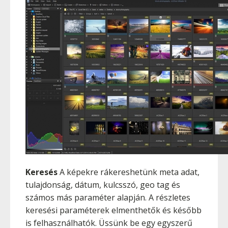
Keresés
A képekre rákereshetünk meta adat,
tulajdonság, dátum, kulcsszó, geo tag és
számos más paraméter alapján. A részletes
keresési paraméterek elmenthetők és később
is felhasználhatók. Üssünk be egy egyszerű