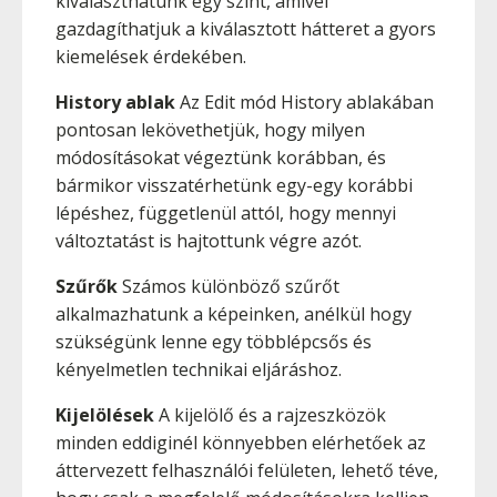
kiválaszthatunk egy színt, amivel
gazdagíthatjuk a kiválasztott hátteret a gyors
kiemelések érdekében.
History ablak
Az Edit mód History ablakában
pontosan lekövethetjük, hogy milyen
módosításokat végeztünk korábban, és
bármikor visszatérhetünk egy-egy korábbi
lépéshez, függetlenül attól, hogy mennyi
változtatást is hajtottunk végre azót.
Szűrők
Számos különböző szűrőt
alkalmazhatunk a képeinken, anélkül hogy
szükségünk lenne egy többlépcsős és
kényelmetlen technikai eljáráshoz.
Kijelölések
A kijelölő és a rajzeszközök
minden eddiginél könnyebben elérhetőek az
áttervezett felhasználói felületen, lehető téve,