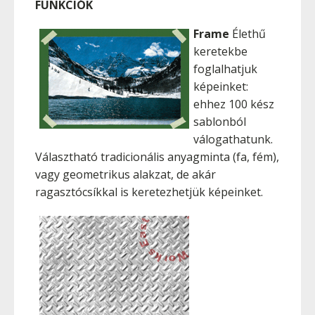
FUNKCIÓK
Frame
Élethű
keretekbe
foglalhatjuk
képeinket:
ehhez 100 kész
sablonból
válogathatunk.
Választható tradicionális anyagminta (fa, fém),
vagy geometrikus alakzat, de akár
ragasztócsíkkal is keretezhetjük képeinket.