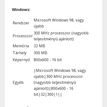
Windows:
Microsoft Windows 98, vagy
Rendszer
újabb
300 MHz processzor (nagyobb
Processzor
teljesítményû ajánlott)
Memória
32 MB
Tárhely
300 MB
Képernyő
800x600 - 16 bit
|Microsoft Windows 98, vagy
újabb|300 MHz processzor
Egyéb
(nagyobb teljesítményû
ajánlott)|800x600 - 16
bit|32|300|1||