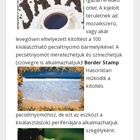
Igazán eredeti
ötlet. A kijelölt
területnek ad
mozaikszerű,
vagy akár
levegősen elhelyezett kitöltést a 100
kiválasztható pecsétnyomó bármelyikével. A
pecsétnyomót méretezhetjük és színezhetjük
(szövegre is alkalmazhatjuk)!
Border Stamp
Hasonlóan
működik a
kitöltés
pecsétnyomóhoz, de ezt az eszközt a
kiválasztás(ok) perifériájára alkalmazhatjuk
szegélyként.