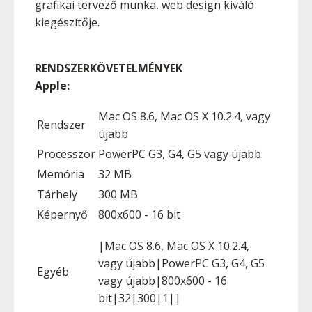
grafikai tervező munka, web design kiváló
kiegészítője.
RENDSZERKÖVETELMÉNYEK
Apple:
Mac OS 8.6, Mac OS X 10.2.4, vagy
Rendszer
újabb
Processzor
PowerPC G3, G4, G5 vagy újabb
Memória
32 MB
Tárhely
300 MB
Képernyő
800x600 - 16 bit
|Mac OS 8.6, Mac OS X 10.2.4,
vagy újabb|PowerPC G3, G4, G5
Egyéb
vagy újabb|800x600 - 16
bit|32|300|1||