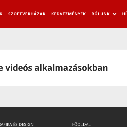
K
SZOFTVERHÁZAK
KEDVEZMÉNYEK
RÓLUNK
H
e videós alkalmazásokban
AFIKA ÉS DESIGN
FŐOLDAL