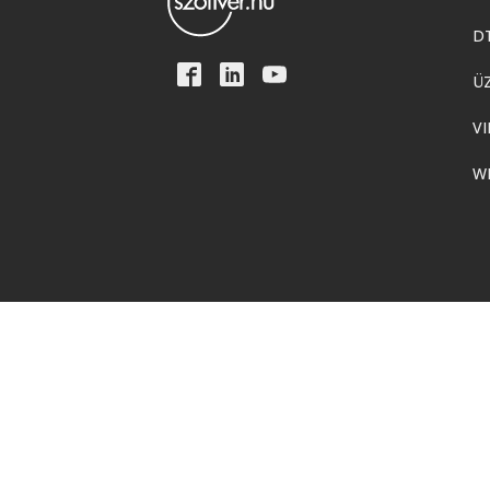
D
Ü
VI
W