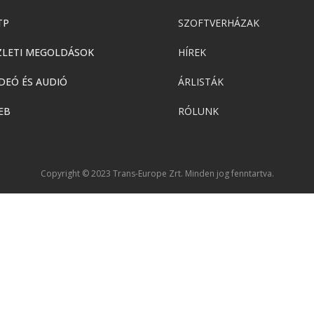
TP
SZOFTVERHÁZAK
ZLETI MEGOLDÁSOK
HÍREK
DEÓ ÉS AUDIÓ
ÁRLISTÁK
EB
RÓLUNK
Copyright © 2023 Trans-Europe Zrt. Minden jog fenntartva.