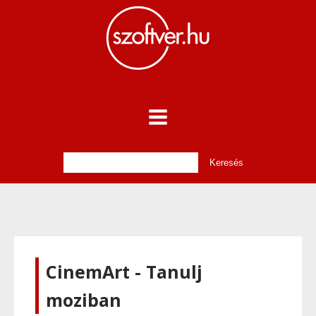
CinemArt - Tanulj
moziban