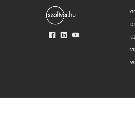
GR
D
Ü
VI
W