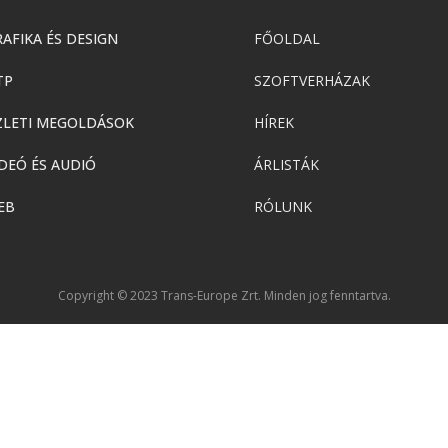
AFIKA ÉS DESIGN
FŐOLDAL
TP
SZOFTVERHÁZAK
ZLETI MEGOLDÁSOK
HÍREK
DEÓ ÉS AUDIÓ
ÁRLISTÁK
EB
RÓLUNK
Copyright © 2023 Trans-Europe Zrt. Minden jog fenntartva.