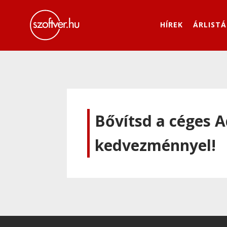
HÍREK
ÁRLISTÁ
Bővítsd a céges 
kedvezménnyel!