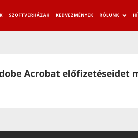
K
SZOFTVERHÁZAK
KEDVEZMÉNYEK
RÓLUNK
H
Adobe Acrobat előfizetéseidet