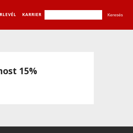
ÍRLEVÉL
KARRIER
 most 15%