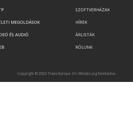
TP
SZOFTVERHÁZAK
ZLETI MEGOLDÁSOK
HÍREK
DEÓ ÉS AUDIÓ
ÁRLISTÁK
EB
RÓLUNK
Copyright © 2023 Trans-Europe Zrt. Minden jog fenntartva.