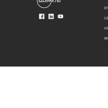
D
Ü
VI
W