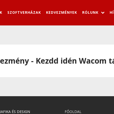
K
SZOFTVERHÁZAK
KEDVEZMÉNYEK
RÓLUNK
H
ezmény - Kezdd idén Wacom táb
AFIKA ÉS DESIGN
FŐOLDAL