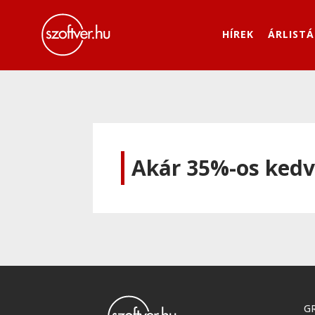
HÍREK
ÁRLISTÁ
Akár 35%-os kedv
GR