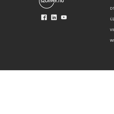
D
Ü
VI
W