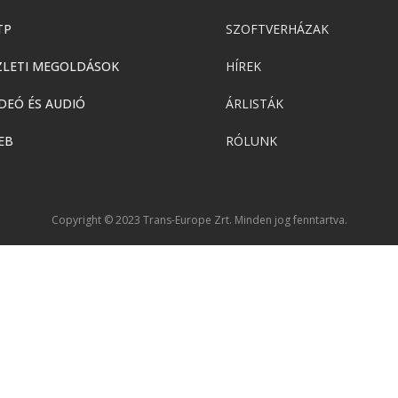
TP
SZOFTVERHÁZAK
ZLETI MEGOLDÁSOK
HÍREK
DEÓ ÉS AUDIÓ
ÁRLISTÁK
EB
RÓLUNK
Copyright © 2023 Trans-Europe Zrt. Minden jog fenntartva.