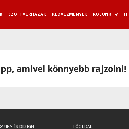
K
SZOFTVERHÁZAK
KEDVEZMÉNYEK
RÓLUNK
H
pp, amivel könnyebb rajzolni!
AFIKA ÉS DESIGN
FŐOLDAL