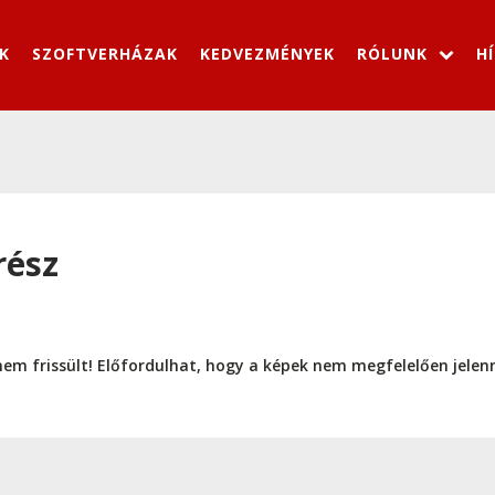
K
SZOFTVERHÁZAK
KEDVEZMÉNYEK
RÓLUNK
H
rész
nem frissült! Előfordulhat, hogy a képek nem megfelelően jele