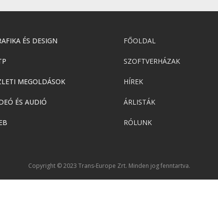
AFIKA ÉS DESIGN
FŐOLDAL
TP
SZOFTVERHÁZAK
ZLETI MEGOLDÁSOK
HÍREK
DEÓ ÉS AUDIÓ
ÁRLISTÁK
EB
RÓLUNK
Copyright © 2023 Trans-Europe Zrt. Minden jog fenntartva.