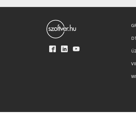
GR
D
Ü
VI
W