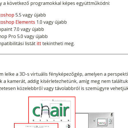
y a következő programokkal képes együttműködni:
toshop
5.5 vagy újabb
toshop Elements
1.0 vagy újabb
paint 7.0 vagy újabb
hop Pro 5.0 vagy újabb
patibilitási listát
itt
tekintheti meg.
 lelke a 3D-s virtuális fényképezőgép, amelyen a perspekt
k a kamerát, addig kísérletezhetünk, amíg meg nem találtu
szetesen közelebbről vagy távolabbról is szemügyre vehetjük