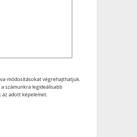
íva-módosításokat végrehajthatjuk.
k a számunkra legideálisabb
 az adott képelemet.