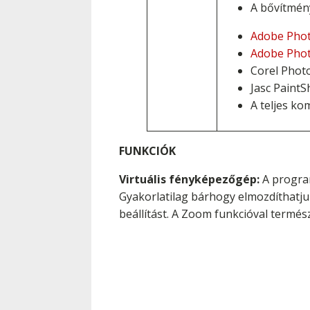
A bővítmén
Adobe Pho
Adobe Pho
Corel Photo
Jasc PaintS
A teljes kom
FUNKCIÓK
Virtuális fényképezőgép:
A program
Gyakorlatilag bárhogy elmozdíthatju
beállítást. A Zoom funkcióval termé