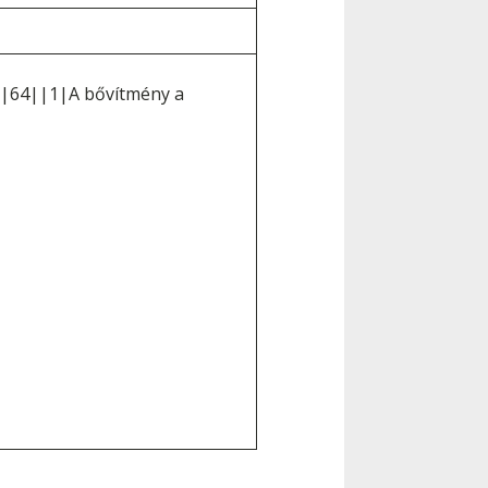
t|64||1|A bővítmény a