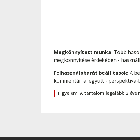
Megkönnyített munka:
Több hasonl
megkönnyítése érdekében - használhat
Felhasználóbarát beállítások:
A be
kommentárral együtt - perspektíva-be
Figyelem! A tartalom legalább 2 éve 