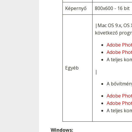
Képernyő
800x600 - 16 bit
|Mac OS 9.x, OS
következő progr
Adobe Pho
Adobe Pho
A teljes kom
Egyéb
|
A bővítmén
Adobe Pho
Adobe Pho
A teljes kom
Windows: