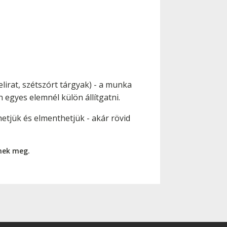
irat, szétszórt tárgyak) - a munka
 egyes elemnél külön állítgatni.
hetjük és elmenthetjük - akár rövid
nnek meg.