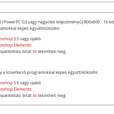
 X|PowerPC G3 vagy nagyobb teljesítményû|800x600 - 16 bi
amokkal képes együttműködni:
toshop
5.5 vagy újabb
toshop Elements
patibilitási listát
itt
tekintheti meg.
y a következő programokkal képes együttműködni:
toshop
5.5 vagy újabb
toshop Elements
patibilitási listát
itt
tekintheti meg.