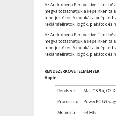
Az Andromeda Perspective Filter bő
megváltoztathatjuk a képeinken talál
tehetjük őket. A munkát a beépített v
reklámfeliratok, logók, plakátok és 
Az Andromeda Perspective Filter bő
megváltoztathatjuk a képeinken talál
tehetjük őket. A munkát a beépített v
reklámfeliratok, logók, plakátok és 
RENDSZERKÖVETELMÉNYEK
Apple:
Rendszer
Mac OS 9.x, OS X
Processzor
PowerPC G3 vagy
Memória
64 MB