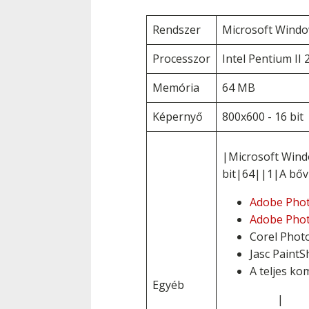
Rendszer
Microsoft Windo
Processzor
Intel Pentium II
Memória
64 MB
Képernyő
800x600 - 16 bit
|Microsoft Wind
bit|64||1|A bőv
Adobe Pho
Adobe Pho
Corel Photo
Jasc PaintS
A teljes kom
Egyéb
|