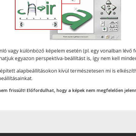
ó vagy különböző képelem esetén (pl. egy vonalban lévő fel
juk egyazon perspektíva-beállítást is, így nem kell minden
épített alapbeállításokon kívül természetesen mi is elkészít
állításainkat.
nem frissült! Előfordulhat, hogy a képek nem megfelelően jele