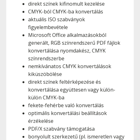
direkt színek kifinomult kezelése
CMYK-ból CMYK-ba konvertálás
aktuális ISO szabványok
figyelembevétele
Microsoft Office alkalmazásokból
generált, RGB színrendszerű PDF fájlok
konvertálása nyomdakész, CMYK
színrendszerbe
nemkívánatos CMYK konvertálások
kiküszöbölése
direkt színek feltérképezése és
konvertálása együttesen vagy külön-
külön CMYK-ba
fekete-fehérbe való konvertálás
optimális konvertálási beállítások
érzékelése
PDF/X szabvány támogatása
bonyolult szerkezetű (pl. ismeretlen vagy