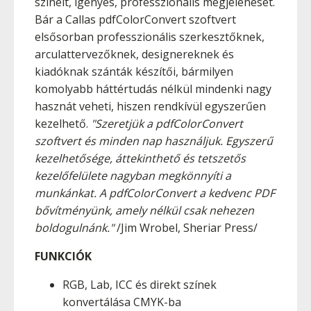
színeit, igényes, professzionális megjelenését.
Bár a Callas pdfColorConvert szoftvert
elsősorban professzionális szerkesztőknek,
arculattervezőknek, designereknek és
kiadóknak szánták készítői, bármilyen
komolyabb háttértudás nélkül mindenki nagy
hasznát veheti, hiszen rendkívül egyszerűen
kezelhető.
"Szeretjük a pdfColorConvert
szoftvert és minden nap használjuk. Egyszerű
kezelhetősége, áttekinthető és tetszetős
kezelőfelülete nagyban megkönnyíti a
munkánkat. A pdfColorConvert a kedvenc PDF
bővítményünk, amely nélkül csak nehezen
boldogulnánk."
/Jim Wrobel, Sheriar Press/
FUNKCIÓK
RGB, Lab, ICC és direkt színek
konvertálása CMYK-ba