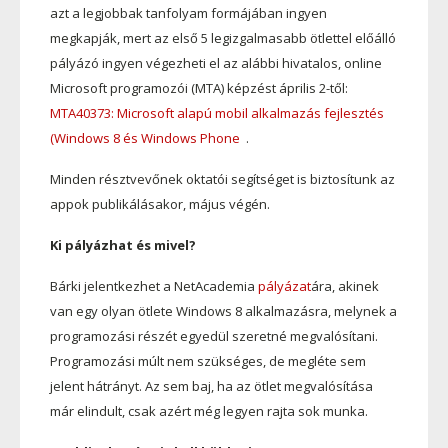
azt a legjobbak tanfolyam formájában ingyen
megkapják, mert az első 5 legizgalmasabb ötlettel előálló
pályázó ingyen végezheti el az alábbi hivatalos, online
Microsoft programozói (MTA) képzést április 2-től:
MTA40373: Microsoft alapú mobil alkalmazás fejlesztés
(Windows 8 és Windows Phone
.
Minden résztvevőnek oktatói segítséget is biztosítunk az
appok publikálásakor, május végén.
Ki pályázhat és mivel?
Bárki jelentkezhet a NetAcademia
pályázat
ára, akinek
van egy olyan ötlete Windows 8 alkalmazásra, melynek a
programozási részét egyedül szeretné megvalósítani.
Programozási múlt nem szükséges, de megléte sem
jelent hátrányt. Az sem baj, ha az ötlet megvalósítása
már elindult, csak azért még legyen rajta sok munka.