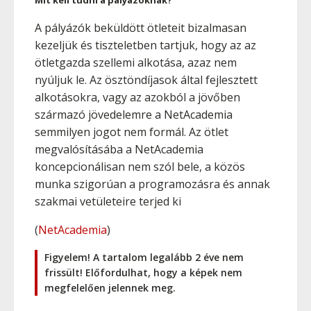
Mit kell tudni a pályázóknak?
A pályázók beküldött ötleteit bizalmasan
kezeljük és tiszteletben tartjuk, hogy az az
ötletgazda szellemi alkotása, azaz nem
nyúljuk le. Az ösztöndíjasok által fejlesztett
alkotásokra, vagy az azokból a jövőben
származó jövedelemre a NetAcademia
semmilyen jogot nem formál. Az ötlet
megvalósításába a NetAcademia
koncepcionálisan nem szól bele, a közös
munka szigorúan a programozásra és annak
szakmai vetületeire terjed ki
(
NetAcademia
)
Figyelem! A tartalom legalább 2 éve nem
frissült! Előfordulhat, hogy a képek nem
megfelelően jelennek meg.