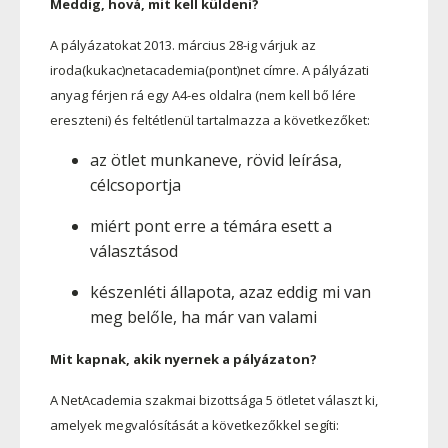
Meddig, hová, mit kell küldeni?
A pályázatokat 2013. március 28-ig várjuk az
iroda(kukac)netacademia(pont)net címre. A pályázati
anyag férjen rá egy A4-es oldalra (nem kell bő lére
ereszteni) és feltétlenül tartalmazza a következőket:
az ötlet munkaneve, rövid leírása,
célcsoportja
miért pont erre a témára esett a
választásod
készenléti állapota, azaz eddig mi van
meg belőle, ha már van valami
Mit kapnak, akik nyernek a pályázaton?
A NetAcademia szakmai bizottsága 5 ötletet választ ki,
amelyek megvalósítását a következőkkel segíti: