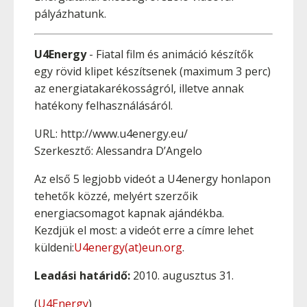
pályázhatunk.
U4Energy
- Fiatal film és animáció készítők
egy rövid klipet készítsenek (maximum 3 perc)
az energiatakarékosságról, illetve annak
hatékony felhasználásáról.
URL: http://www.u4energy.eu/
Szerkesztő: Alessandra D’Angelo
Az első 5 legjobb videót a U4energy honlapon
tehetők közzé, melyért szerzőik
energiacsomagot kapnak ajándékba.
Kezdjük el most: a videót erre a címre lehet
küldeni:
U4energy(at)eun.org
.
Leadási határidő:
2010. augusztus 31.
(
U4Energy
)