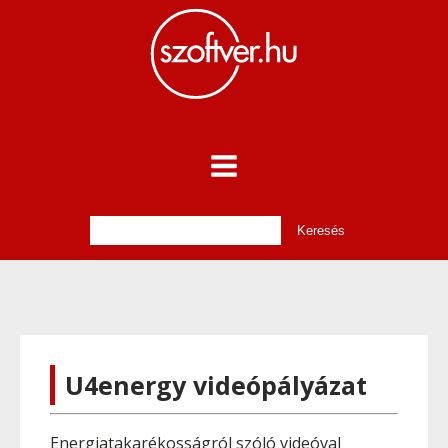
U4energy videópályázat
Energiatakarékosságról szóló videóval