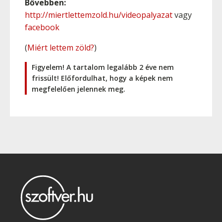
Bővebben:
http://miertlettemzold.hu/videopalyazat
vagy
facebook
(
Miért lettem zöld?
)
Figyelem! A tartalom legalább 2 éve nem
frissült! Előfordulhat, hogy a képek nem
megfelelően jelennek meg.