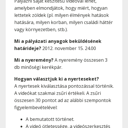
Pályázni saját készítésű videóval lehet,
amelyben elmondjátok, hogy miért, hogyan
lettetek zöldek (pl. milyen élmények hatások
hatására, milyen korban, milyen családi háttér
vagy környezetben, stb.).
Mi a pályázati anyagok beküldésének
határideje?
2012. november 15. 24.00
Mi a nyeremény?
A nyeremény összesen 3
db minőségi kerékpár.
Hogyan választjuk ki a nyerteseket?
A nyertesek kiválasztása pontozással történik.
A videókat szakmai zsűri értékeli. A zsűri
összesen 30 pontot ad az alábbi szempontok
figyelembevételével:
A bemutatott történet.
A videó ötletessége, a videószerkesztés