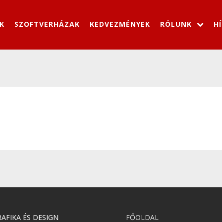
K
SZOFTVERHÁZAK
KEDVEZMÉNYEK
RÓLUNK
H
AFIKA ÉS DESIGN
FŐOLDAL