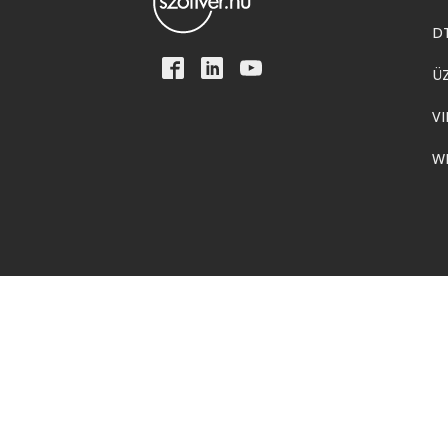
D
Ü
VI
W