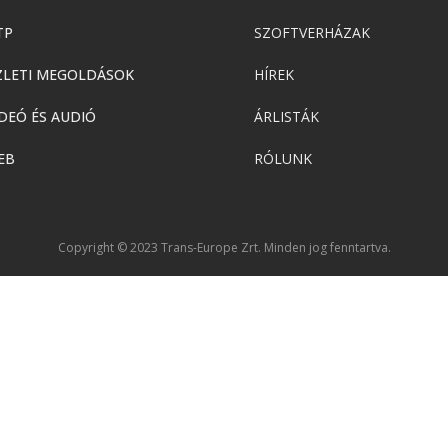
TP
SZOFTVERHÁZAK
ZLETI MEGOLDÁSOK
HÍREK
DEÓ ÉS AUDIÓ
ÁRLISTÁK
EB
RÓLUNK
Copyright © 2023 Trans-Europe Zrt. Minden jog fenntartva.