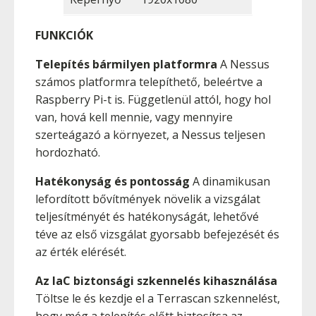
FUNKCIÓK
Telepítés bármilyen platformra
A Nessus
számos platformra telepíthető, beleértve a
Raspberry Pi-t is. Függetlenül attól, hogy hol
van, hová kell mennie, vagy mennyire
szerteágazó a környezet, a Nessus teljesen
hordozható.
Hatékonyság és pontosság
A dinamikusan
lefordított bővítmények növelik a vizsgálat
teljesítményét és hatékonyságát, lehetővé
téve az első vizsgálat gyorsabb befejezését és
az érték elérését.
Az IaC biztonsági szkennelés kihasználása
Töltse le és kezdje el a Terrascan szkennelést,
hogy még a telepítés előtt biztosítsa az