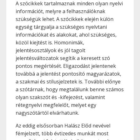
A szócikkek tartalmaznak minden olyan nyelvi
információt, melyre a felhasználóknak
szükségük lehet. A szócikkek elején külön
egység tárgyalja a szükséges nyelvtani
információkat és alakokat, ahol szükséges,
közöl kiejtést is. Homonimák,
jelentésosztályok és jól tagolt
jelentésváltozatok segítik a keresett szó
pontos megértését. Eligazodást jelentenek
továbbá a jelentést pontosító magyarázatok,
a szakmai és stílusjelzetek is. További előnye
a szótárnak, hogy megtalálunk benne számos
olyan szakszót és -kifejezést, valamint
rétegnyelvi megfelelőt, melyet egy
nagyszótártól elvárhatunk.
Az eddig elsősorban Halász Előd nevével
fémjelzett, több évtizedes munkát most