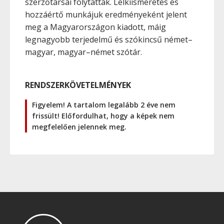
szerzőtársai folytatták. Lelkiismeretes és
hozzáértő munkájuk eredményeként jelent
meg a Magyarországon kiadott, máig
legnagyobb terjedelmű és szókincsű német–
magyar, magyar–német szótár.
RENDSZERKÖVETELMÉNYEK
Figyelem! A tartalom legalább 2 éve nem
frissült! Előfordulhat, hogy a képek nem
megfelelően jelennek meg.