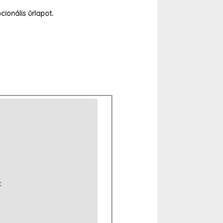
ionális űrlapot.
C