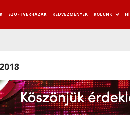
K
SZOFTVERHÁZAK
KEDVEZMÉNYEK
RÓLUNK
H
 2018