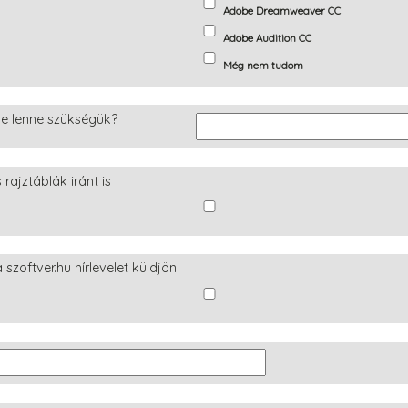
Adobe Dreamweaver CC
Adobe Audition CC
Még nem tudom
re lenne szükségük?
ajztáblák iránt is
szoftver.hu hírlevelet küldjön