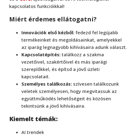
kapcsolatos funkcióikkal!
Miért érdemes ellátogatni?
Innovációk első kézből:
fedezd fel legújabb
termékeinket és megoldásainkat, amelyekkel
az iparág legnagyobb kihívásaira adunk választ.
Kapcsolatépítés:
találkozz a szakma
vezetőivel, szakértőivel és más iparági
szereplőkkel, és építsd a jövő üzleti
kapcsolatait.
Személyes találkozás:
szívesen találkozunk
veletek személyesen, hogy megvitassuk az
együttműködés lehetőségeit és közösen
tekintsünk a jövő kihívásaira.
Kiemelt témák:
AI trendek