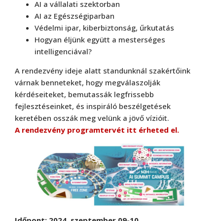
AI a vállalati szektorban
AI az Egészségiparban
Védelmi ipar, kiberbiztonság, űrkutatás
Hogyan éljünk együtt a mesterséges
intelligenciával?
A rendezvény ideje alatt standunknál szakértőink
várnak benneteket, hogy megválaszolják
kérdéseiteket, bemutassák legfrissebb
fejlesztéseinket, és inspiráló beszélgetések
keretében osszák meg velünk a jövő vízióit.
A rendezvény programtervét itt érheted el.
Időpont: 2024. szeptember 09-10.