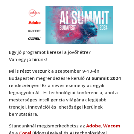
Egy jó programot keresel a jövőhétre?
Van egy jó hírünk!
Mi is részt veszünk a szeptember 9-10-én
Budapesten megrendezésre kerülő
AI Summit 2024
rendezvényen! Ez a neves esemény az egyik
legnagyobb AI- és technológiai konferencia, ahol a
mesterséges intelligencia világának legújabb
trendjei, innovációi és lehetőségei kerülnek
bemutatásra.
Standunknál megismerkedhetsz az
Adobe
,
Wacom
és a
Corel
újdonságaival és AI technológiával