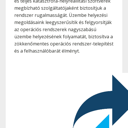
és teljes katasztrófa-helyreállítási szoftverek
megbízható szolgáltatójaként biztosítjuk a
rendszer rugalmasságát. Üzembe helyezési
megoldásaink leegyszerűsítik és felgyorsítják
az operációs rendszerek nagyszabású
üzembe helyezésének folyamatát, biztosítva a
zökkenőmentes operációs rendszer-telepítést
és a felhasználóbarát élményt.