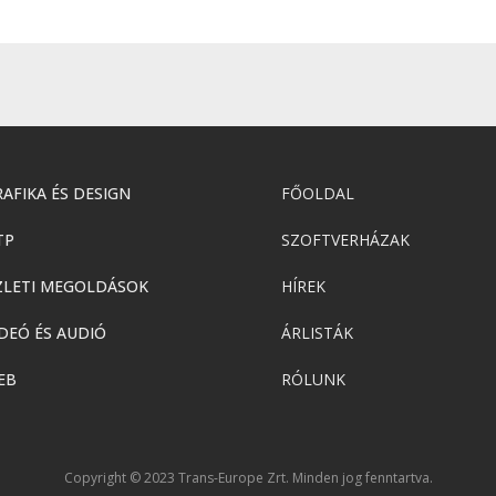
AFIKA ÉS DESIGN
FŐOLDAL
TP
SZOFTVERHÁZAK
ZLETI MEGOLDÁSOK
HÍREK
DEÓ ÉS AUDIÓ
ÁRLISTÁK
EB
RÓLUNK
Copyright © 2023 Trans-Europe Zrt. Minden jog fenntartva.