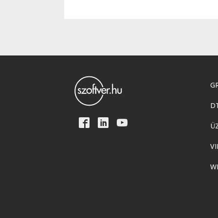
GR
D
Ü
VI
W