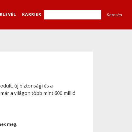
ÍRLEVÉL
KARRIER
dult, új biztonsági és a
már a világon több mint 600 millió
nnek meg.