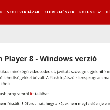
K
SZOFTVERHÁZAK
KEDVEZMÉNYEK
RÓLUNK
H
 Player 8 - Windows verzió
sztikus minőségű videocodec-et, javított szövegmegjelenítő mo
ő lehetőségekkel bővült. A Flash lejátszó kliensprogram ma 
ködik.
lash programról
itt
találhat
nem frissült! Előfordulhat, hogy a képek nem megfelelően jele