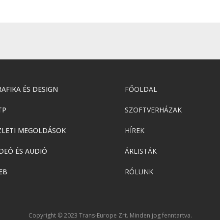
AFIKA ÉS DESIGN
FŐOLDAL
TP
SZOFTVERHÁZAK
ZLETI MEGOLDÁSOK
HÍREK
DEÓ ÉS AUDIÓ
ÁRLISTÁK
EB
RÓLUNK
Copyright © 2023 Trans-Europe Zrt. Minden jog fenntartva.