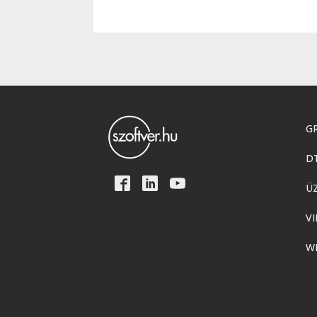
GR
D
Ü
VI
W