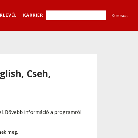
ÍRLEVÉL
KARRIER
glish, Cseh,
ó el. Bővebb információ a programról
nnek meg.