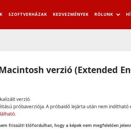
K
SZOFTVERHÁZAK
KEDVEZMÉNYEK
RÓLUNK
H
 Macintosh verzió (Extended En
alizált verzió.
alitású próbaverziója. A próbaidő lejárta után nem indíthat
alálható
.
nem frissült! Előfordulhat, hogy a képek nem megfelelően jele