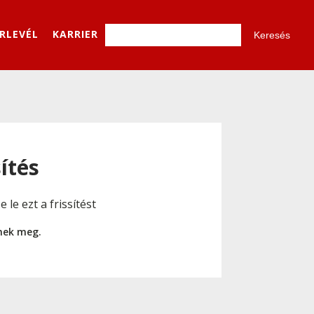
ÍRLEVÉL
KARRIER
ítés
le ezt a frissítést
nnek meg.