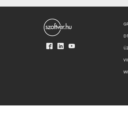
GR
D
Ü
VI
W