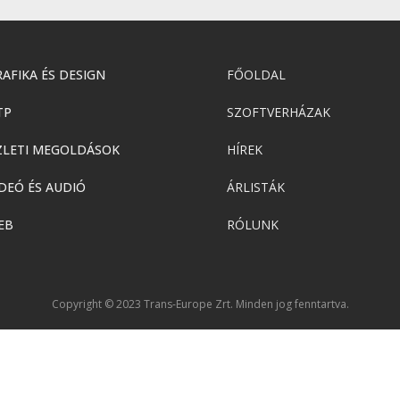
AFIKA ÉS DESIGN
FŐOLDAL
TP
SZOFTVERHÁZAK
ZLETI MEGOLDÁSOK
HÍREK
DEÓ ÉS AUDIÓ
ÁRLISTÁK
EB
RÓLUNK
Copyright © 2023 Trans-Europe Zrt. Minden jog fenntartva.