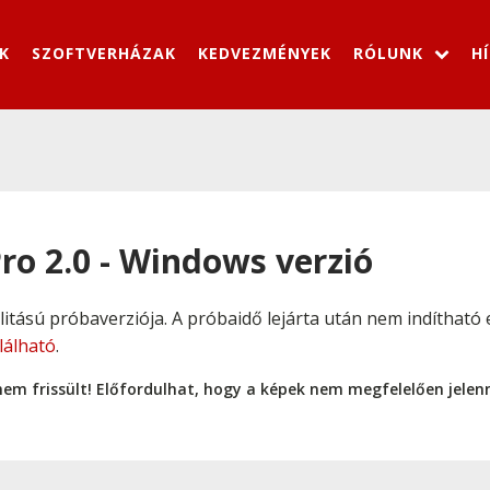
K
SZOFTVERHÁZAK
KEDVEZMÉNYEK
RÓLUNK
H
ro 2.0 - Windows verzió
alitású próbaverziója. A próbaidő lejárta után nem indíthat
alálható
.
nem frissült! Előfordulhat, hogy a képek nem megfelelően jele