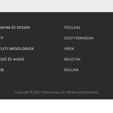
AFIKA ÉS DESIGN
FŐOLDAL
TP
SZOFTVERHÁZAK
ZLETI MEGOLDÁSOK
HÍREK
DEÓ ÉS AUDIÓ
ÁRLISTÁK
EB
RÓLUNK
Copyright © 2023 Trans-Europe Zrt. Minden jog fenntartva.