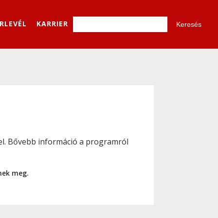
ÍRLEVÉL
KARRIER
ó el. Bővebb információ a programról
nnek meg.