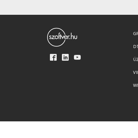
GR
D
Ü
VI
W