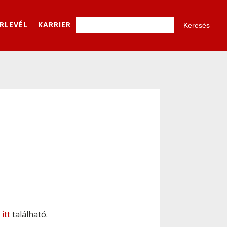
ÍRLEVÉL
KARRIER
l
itt
található.