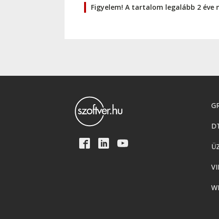
Figyelem! A tartalom legalább 2 éve 
GR
D
Ü
VI
W