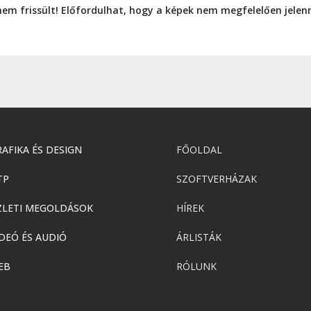
nem frissült! Előfordulhat, hogy a képek nem megfelelően jele
AFIKA ÉS DESIGN
FŐOLDAL
TP
SZOFTVERHÁZAK
ZLETI MEGOLDÁSOK
HÍREK
DEÓ ÉS AUDIÓ
ÁRLISTÁK
EB
RÓLUNK