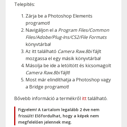
Telepítés:
Zárja be a Photoshop Elements
programot!
Navigáljon el a
Program Files/Common
Files/Adobe/Plug-Ins/CS2/File Formats
könyvtárba!
Az itt található
Camera Raw.8bi
fájlt
mozgassa el egy másik könyvtárba!
Másolja be ide a letöltött és kicsomagolt
Camera Raw.8bi
fájlt!
Most már elindíthatja a Photoshop vagy
a Bridge programot!
Bővebb információ a termékről
itt
található.
Figyelem! A tartalom legalább 2 éve nem
frissült! Előfordulhat, hogy a képek nem
megfelelően jelennek meg.