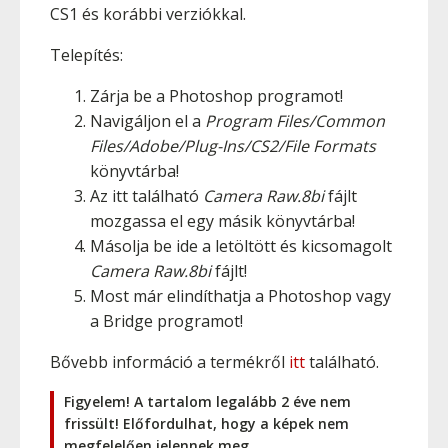
CS1 és korábbi verziókkal.
Telepítés:
Zárja be a Photoshop programot!
Navigáljon el a
Program Files/Common
Files/Adobe/Plug-Ins/CS2/File Formats
könyvtárba!
Az itt található
Camera Raw.8bi
fájlt
mozgassa el egy másik könyvtárba!
Másolja be ide a letöltött és kicsomagolt
Camera Raw.8bi
fájlt!
Most már elindíthatja a Photoshop vagy
a Bridge programot!
Bővebb információ a termékről
itt
található.
Figyelem! A tartalom legalább 2 éve nem
frissült! Előfordulhat, hogy a képek nem
megfelelően jelennek meg.