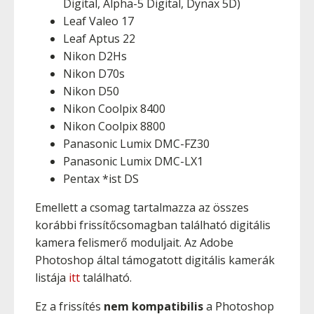
Digital, Alpha-5 Digital, Dynax 5D)
Leaf Valeo 17
Leaf Aptus 22
Nikon D2Hs
Nikon D70s
Nikon D50
Nikon Coolpix 8400
Nikon Coolpix 8800
Panasonic Lumix DMC-FZ30
Panasonic Lumix DMC-LX1
Pentax *ist DS
Emellett a csomag tartalmazza az összes
korábbi frissítőcsomagban található digitális
kamera felismerő moduljait. Az Adobe
Photoshop által támogatott digitális kamerák
listája
itt
található.
Ez a frissítés
nem kompatibilis
a Photoshop