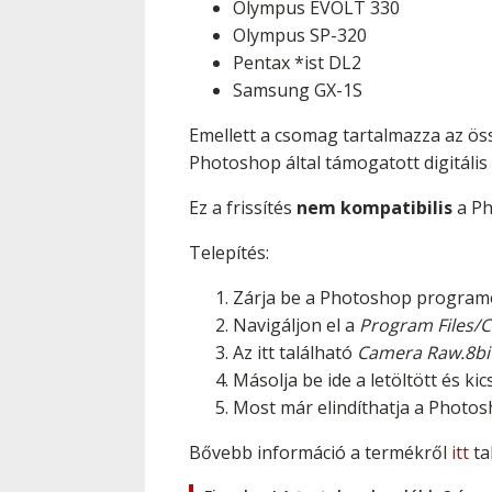
Olympus EVOLT 330
Olympus SP-320
Pentax *ist DL2
Samsung GX-1S
Emellett a csomag tartalmazza az öss
Photoshop által támogatott digitális
Ez a frissítés
nem kompatibilis
a Ph
Telepítés:
Zárja be a Photoshop program
Navigáljon el a
Program Files/
Az itt található
Camera Raw.8bi
Másolja be ide a letöltött és k
Most már elindíthatja a Photo
Bővebb információ a termékről
itt
ta