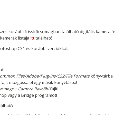
zes korábbi frissítőcsomagban található digitális kamera f
 kamerák listája
itt
található.
otoshop CS1 és korábbi verziókkal.
ot!
Common Files/Adobe/Plug-Ins/CS2/File Formats
könyvtárba!
fájlt mozgassa el egy másik könyvtárba!
icsomagolt
Camera Raw.8bi
fájlt!
shop vagy a Bridge programot!
lálható.