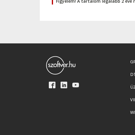
Figyelem! A tartalom legalább 2 éve 
GR
D
Ü
VI
W