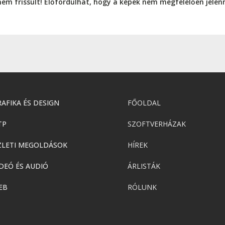
nem frissült! Előfordulhat, hogy a képek nem megfelelően jele
AFIKA ÉS DESIGN
FŐOLDAL
TP
SZOFTVERHÁZAK
ZLETI MEGOLDÁSOK
HÍREK
DEÓ ÉS AUDIÓ
ÁRLISTÁK
EB
RÓLUNK