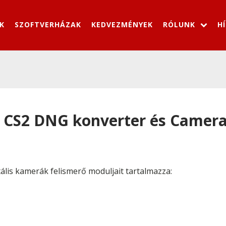
K
SZOFTVERHÁZAK
KEDVEZMÉNYEK
RÓLUNK
H
CS2 DNG konverter és Camera 
tális kamerák felismerő moduljait tartalmazza: