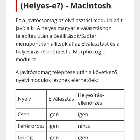
(Helyes-e?) - Macintosh
Ez a javítócsomag az elválasztási modul hibáit
javítja ki. A helyes magyar elválasztáshoz
telepítés után a Beállítások/Szótár
menüpontban állítsuk át az Elválasztást és a
helyesírás-ellenőrzést a MorphoLogic
modulra!
A javítócsomag telepítése után a következő
nyelvi modulok lesznek elérhetőek:
Helyesírás-
Nyelv
Elválasztás
ellenőrzés
Cseh
igen
igen
Fehérorosz
igen
nincs
Görög
igen
igen