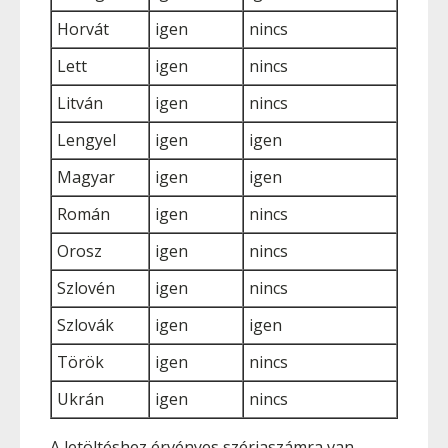
Horvát
igen
nincs
Lett
igen
nincs
Litván
igen
nincs
Lengyel
igen
igen
Magyar
igen
igen
Román
igen
nincs
Orosz
igen
nincs
Szlovén
igen
nincs
Szlovák
igen
igen
Török
igen
nincs
Ukrán
igen
nincs
A letöltéshez érvényes szériaszámra van