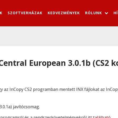
K
SZOFTVERHÁZAK
KEDVEZMÉNYEK
RÓLUNK
H
entral European 3.0.1b (CS2 ko
ogy az InCopy CS2 programban mentett INX fájlokat az InCop
3.0.1a) javítócsomag.
 programról és a rendszerkövetelményekről
itt található
.