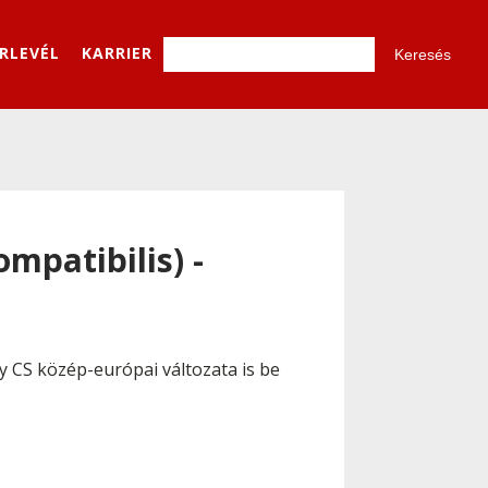
ÍRLEVÉL
KARRIER
mpatibilis) -
y CS közép-európai változata is be