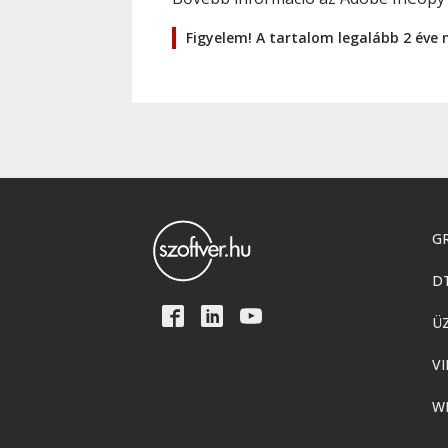
Figyelem! A tartalom legalább 2 éve 
GR
D
Ü
VI
W