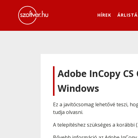
HÍREK
ÁRLISTÁ
Adobe InCopy CS C
Windows
Ez a javítócsomag lehetővé teszi, h
tudja olvasni.
A telepítéshez szükséges a korábbi (
Bővebb információ az Adobe InCopy