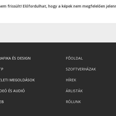
nem frissült! Előfordulhat, hogy a képek nem megfelelően jele
AFIKA ÉS DESIGN
FŐOLDAL
TP
SZOFTVERHÁZAK
ZLETI MEGOLDÁSOK
HÍREK
DEÓ ÉS AUDIÓ
ÁRLISTÁK
EB
RÓLUNK