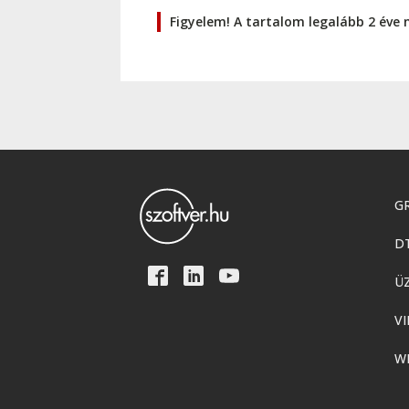
Figyelem! A tartalom legalább 2 éve 
GR
D
Ü
VI
W