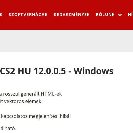
K
SZOFTVERHÁZAK
KEDVEZMÉNYEK
RÓLUNK
H
 CS2 HU 12.0.0.5 - Windows
:
a rosszul generált HTML-ek
t vektoros elemek
kapcsolatos megjelenítési hibái.
lálható.