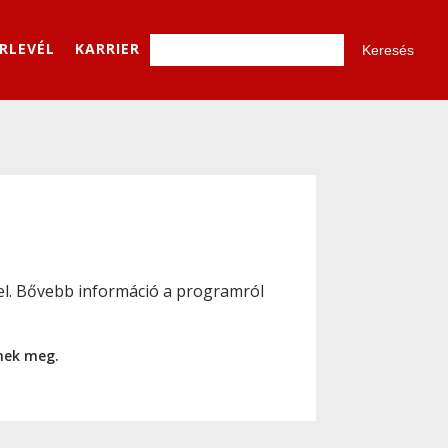
ÍRLEVÉL
KARRIER
ó el. Bővebb információ a programról
nnek meg.