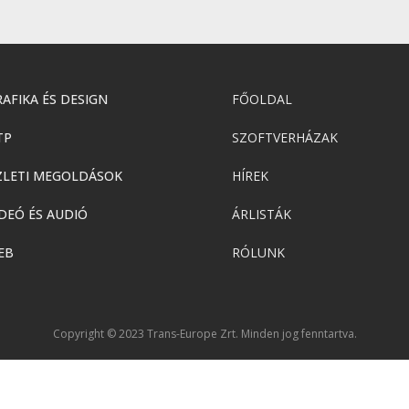
AFIKA ÉS DESIGN
FŐOLDAL
TP
SZOFTVERHÁZAK
ZLETI MEGOLDÁSOK
HÍREK
DEÓ ÉS AUDIÓ
ÁRLISTÁK
EB
RÓLUNK
Copyright © 2023 Trans-Europe Zrt. Minden jog fenntartva.