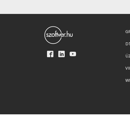
GR
D
Ü
VI
W