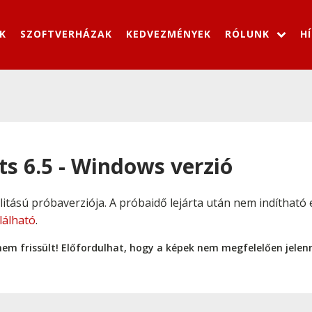
K
SZOFTVERHÁZAK
KEDVEZMÉNYEK
RÓLUNK
H
ts 6.5 - Windows verzió
alitású próbaverziója. A próbaidő lejárta után nem indíthat
alálható
.
nem frissült! Előfordulhat, hogy a képek nem megfelelően jele