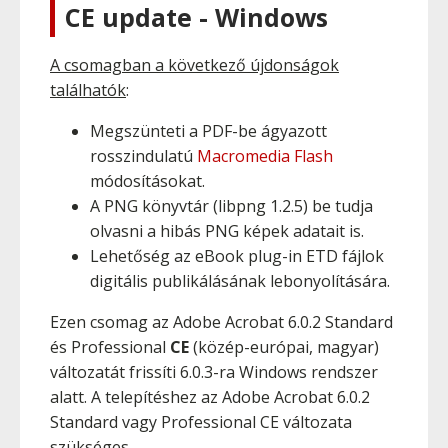
CE update - Windows
A csomagban a következő újdonságok
találhatók
:
Megszünteti a PDF-be ágyazott
rosszindulatú
Macromedia Flash
módosításokat.
A PNG könyvtár (libpng 1.2.5) be tudja
olvasni a hibás PNG képek adatait is.
Lehetőség az eBook plug-in ETD fájlok
digitális publikálásának lebonyolítására.
Ezen csomag az Adobe Acrobat 6.0.2 Standard
és Professional
CE
(közép-európai, magyar)
változatát frissíti 6.0.3-ra Windows rendszer
alatt. A telepítéshez az Adobe Acrobat 6.0.2
Standard vagy Professional CE változata
szükséges.