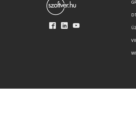
GR
D
Ü
VI
W