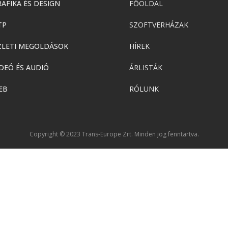
AFIKA ÉS DESIGN
FŐOLDAL
TP
SZOFTVERHÁZAK
ZLETI MEGOLDÁSOK
HÍREK
DEÓ ÉS AUDIÓ
ÁRLISTÁK
EB
RÓLUNK
Copyright © 2023 Trans-Europe Zrt. Minden jog fenntartva.