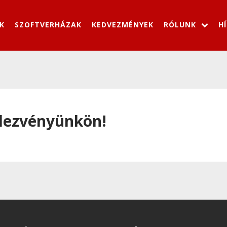
K
SZOFTVERHÁZAK
KEDVEZMÉNYEK
RÓLUNK
H
dezvényünkön!