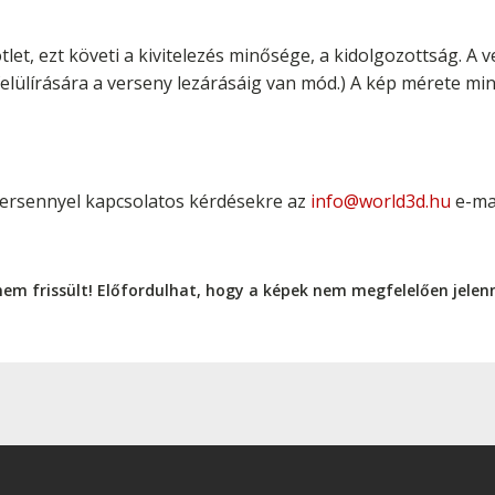
let, ezt követi a kivitelezés minősége, a kidolgozottság. A
 felülírására a verseny lezárásáig van mód.) A kép mérete m
versennyel kapcsolatos kérdésekre az
info@world3d.hu
e-ma
nem frissült! Előfordulhat, hogy a képek nem megfelelően jele