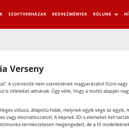
K
SZOFTVERHÁZAK
KEDVEZMÉNYEK
RÓLUNK
H
ia Verseny
gba". A szervezők nem szeretnének magyarázatot fűzni vagy 
ul is ötleteket adnának. Úgy vélik, hogy a mottó alapján nag
őleges stílusú, állapotú hidat, melynek egyik vége az egyik,
zetes vagy elvonatkozatott. A képnek 3D-s elemeket kell tart
 utómunka természetesen megengedett, de a fő modelleknek