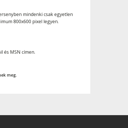
 versenyben mindenki csak egyetlen
inimum 800x600 pixel legyen.
il és MSN címen.
nnek meg.