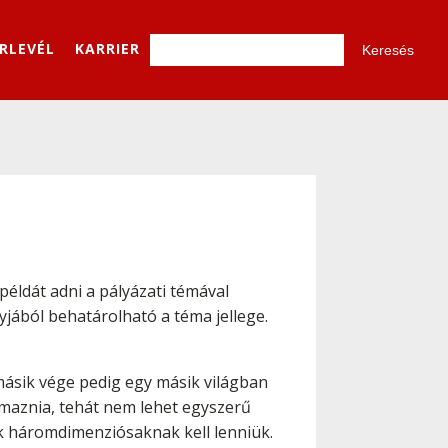
ÍRLEVÉL
KARRIER
példát adni a pályázati témával
yjából behatárolható a téma jellege.
 másik vége pedig egy másik világban
almaznia, tehát nem lehet egyszerű
 háromdimenziósaknak kell lenniük.