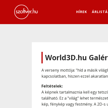
HÍREK
ÁRLISTÁ
World3D.hu Galér
A verseny mottója: "híd a másik vilá
kapcsolatban, hiszen ezzel akaratlan
Feltételek:
A képnek tartalmaznia kell egy tetsz
található. Ez a "világ" lehet termés
kép, fénykép vagy festmény. A 2D-s