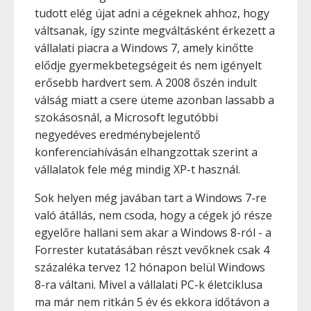
tudott elég újat adni a cégeknek ahhoz, hogy
váltsanak, így szinte megváltásként érkezett a
vállalati piacra a Windows 7, amely kinőtte
elődje gyermekbetegségeit és nem igényelt
erősebb hardvert sem. A 2008 őszén indult
válság miatt a csere üteme azonban lassabb a
szokásosnál, a Microsoft legutóbbi
negyedéves eredménybejelentő
konferenciahívásán elhangzottak szerint a
vállalatok fele még mindig XP-t használ.
Sok helyen még javában tart a Windows 7-re
való átállás, nem csoda, hogy a cégek jó része
egyelőre hallani sem akar a Windows 8-ról - a
Forrester kutatásában részt vevőknek csak 4
százaléka tervez 12 hónapon belül Windows
8-ra váltani. Mivel a vállalati PC-k életciklusa
ma már nem ritkán 5 év és ekkora időtávon a