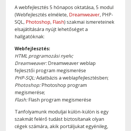
A webfejlesztés 5 hónapos oktatása, 5 modul
(Webfejlesztés elmélete,
Dreamweaver
, PHP-
SQL,
Photoshop
,
Flash
) szakmai ismereteinek
elsajátítására nyújt lehetőséget a
hallgatóknak:
Webfejlesztés:
HTML programozási nyelv;
Dreamweaver:
Dreamweaver weblap
fejlesztői program megismerése
PHP-SQL:
Adatbázis a weblapfejlesztésben;
Photoshop:
Photoshop program
megismerése;
Flash:
Flash program megismerése
Tanfolyamunk moduljai külön-külön is egy
szakmát felérő tudást biztosítanak olyan
cégek számára, akik portáljukat egyénileg,