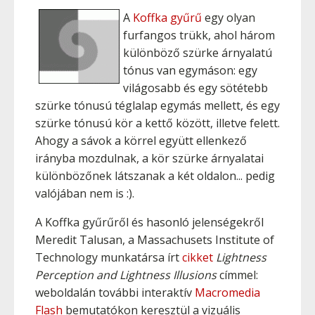
A
Koffka gyűrű
egy olyan
furfangos trükk, ahol három
különböző szürke árnyalatú
tónus van egymáson: egy
világosabb és egy sötétebb
szürke tónusú téglalap egymás mellett, és egy
szürke tónusú kör a kettő között, illetve felett.
Ahogy a sávok a körrel együtt ellenkező
irányba mozdulnak, a kör szürke árnyalatai
különbözőnek látszanak a két oldalon... pedig
valójában nem is :).
A Koffka gyűrűről és hasonló jelenségekről
Meredit Talusan, a Massachusets Institute of
Technology munkatársa írt
cikket
Lightness
Perception and Lightness Illusions
címmel:
weboldalán további interaktív
Macromedia
Flash
bemutatókon keresztül a vizuális