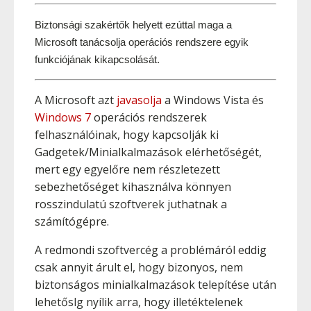
Biztonsági szakértők helyett ezúttal maga a 
Microsoft tanácsolja operációs rendszere egyik 
funkciójának kikapcsolását.
A Microsoft azt
javasolja
a Windows Vista és
Windows 7
operációs rendszerek
felhasználóinak, hogy kapcsolják ki
Gadgetek/Minialkalmazások elérhetőségét,
mert egy egyelőre nem részletezett
sebezhetőséget kihasználva könnyen
rosszindulatú szoftverek juthatnak a
számítógépre.
A redmondi szoftvercég a problémáról eddig
csak annyit árult el, hogy bizonyos, nem
biztonságos minialkalmazások telepítése után
lehetőslg nyílik arra, hogy illetéktelenek