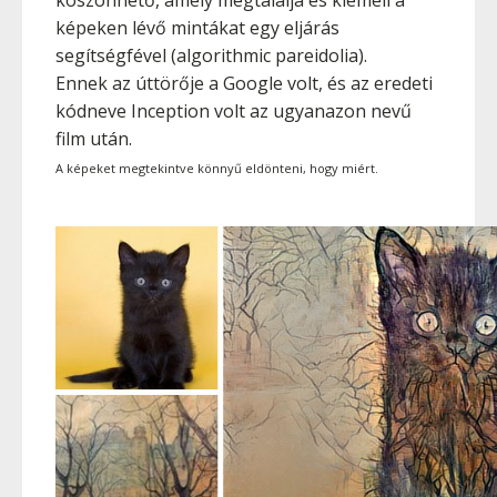
köszönhető, amely megtalálja és kiemeli a
képeken lévő mintákat egy eljárás
segítségfével (algorithmic pareidolia).
Ennek az úttörője a Google volt, és az eredeti
kódneve Inception volt az ugyanazon nevű
film után.
A képeket megtekintve könnyű eldönteni, hogy miért.