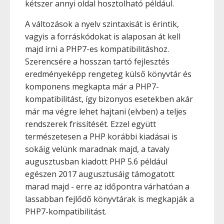
kétszer annyi oldal hosztolható például.
A változások a nyelv szintaxisát is érintik,
vagyis a forráskódokat is alaposan át kell
majd írni a PHP7-es kompatibilitáshoz.
Szerencsére a hosszan tartó fejlesztés
eredményeképp rengeteg külső könyvtár és
komponens megkapta már a PHP7-
kompatibilitást, így bizonyos esetekben akár
már ma végre lehet hajtani (elvben) a teljes
rendszerek frissítését. Ezzel együtt
természetesen a PHP korábbi kiadásai is
sokáig velünk maradnak majd, a tavaly
augusztusban kiadott PHP 5.6 például
egészen 2017 augusztusáig támogatott
marad majd - erre az időpontra várhatóan a
lassabban fejlődő könyvtárak is megkapják a
PHP7-kompatibilitást.