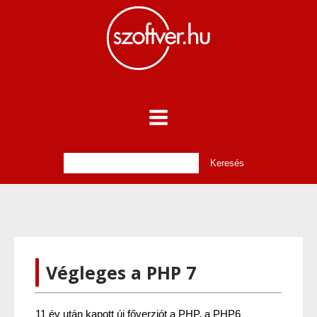
Végleges a PHP 7
11 év után kapott új főverziót a PHP, a PHP6 