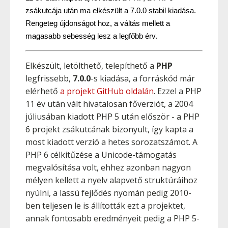
zsákutcája után ma elkészült a 7.0.0 stabil kiadása. 
Rengeteg újdonságot hoz, a váltás mellett a 
magasabb sebesség lesz a legfőbb érv.
Elkészült, letölthető, telepíthető a
PHP
legfrissebb,
7.0.0
-s kiadása, a forráskód már
elérhető
a projekt GitHub oldalán
. Ezzel a PHP
11 év után vált hivatalosan főverziót, a 2004
júliusában kiadott PHP 5 után először - a PHP
6 projekt zsákutcának bizonyult, így kapta a
most kiadott verzió a hetes sorozatszámot. A
PHP 6 célkitűzése a Unicode-támogatás
megvalósítása volt, ehhez azonban nagyon
mélyen kellett a nyelv alapvető struktúráihoz
nyúlni, a lassú fejlődés nyomán pedig 2010-
ben teljesen le is állították ezt a projektet,
annak fontosabb eredményeit pedig a PHP 5-